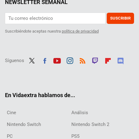
NEWSLETTER SEMANAL
SUSCRIBIR
Suscribiéndote aceptas nuestra
política de privacidad
Síguenos
Twit
Fac
Yout
Inst
RSS
Twit
Flip
Disc
ter
ebo
ube
agra
ch
boar
ord
ok
m
d
En Vidaextra hablamos de...
Cine
Análisis
Nintendo Switch
Nintendo Switch 2
PC
PS5