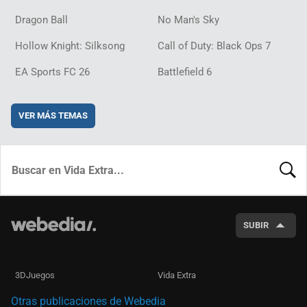
Dragon Ball
No Man's Sky
Hollow Knight: Silksong
Call of Duty: Black Ops 7
EA Sports FC 26
Battlefield 6
VER MÁS TEMAS
BUSCA
SUBIR
3DJuegos
Vida Extra
Otras publicaciones de Webedia