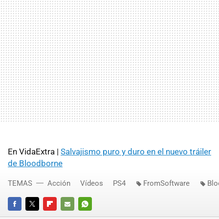
En VidaExtra |
Salvajismo puro y duro en el nuevo tráiler
de Bloodborne
TEMAS
Acción
Vídeos
PS4
FromSoftware
Blo
FACEBOOK
TWITTER
FLIPBOARD
E-
WHATSAPP