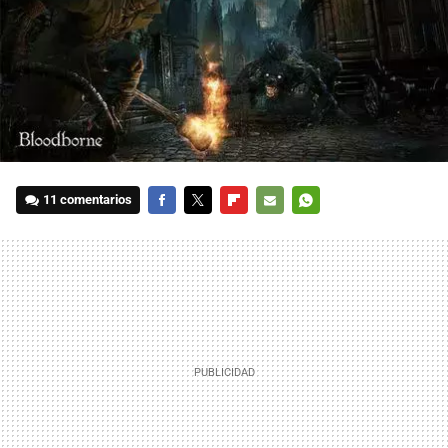
11 comentarios
FACEBOOK
TWITTER
FLIPBOARD
E-
WHATSAPP
MAIL