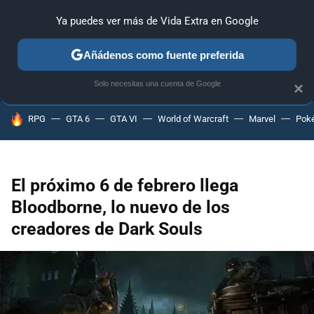
Ya puedes ver más de Vida Extra en Google
ANÁLISIS
GUÍAS Y TRUCOS
PC
SONY
NINTENDO
Añádenos como fuente preferida
Solo necesitas una cuenta de Google
×
HOY SE HABLA DE
RPG
GTA 6
GTA VI
World of Warcraft
Marvel
Pok
El próximo 6 de febrero llega
Bloodborne, lo nuevo de los
creadores de Dark Souls