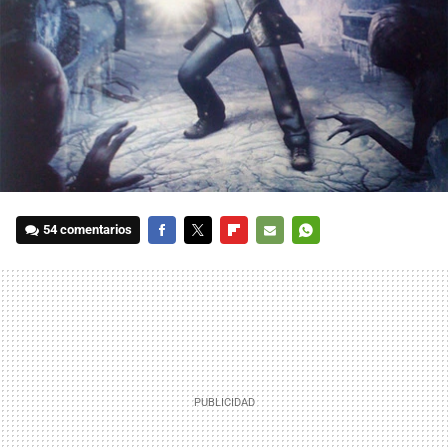
54 comentarios
FACEBOOK
TWITTER
FLIPBOARD
E-
WHATSAPP
MAIL