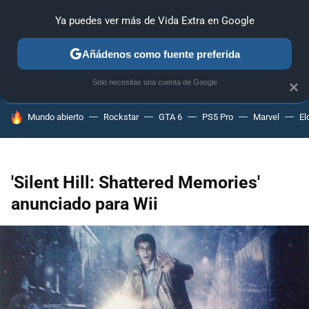
Ya puedes ver más de Vida Extra en Google
ANÁLISIS
GUÍAS Y TRUCOS
PC
SONY
NINTENDO
Añádenos como fuente preferida
Solo necesitas una cuenta de Google
×
HOY SE HABLA DE
Mundo abierto
Rockstar
GTA 6
PS5 Pro
Marvel
El
'Silent Hill: Shattered Memories'
anunciado para Wii