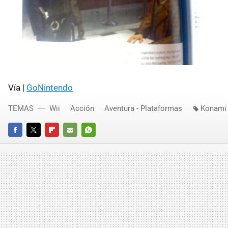
Vía |
GoNintendo
TEMAS
Wii
Acción
Aventura - Plataformas
Konami
FACEBOOK
TWITTER
FLIPBOARD
E-
WHATSAPP
MAIL