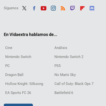
Síguenos
Twit
Fac
Yout
Inst
RSS
Twit
Flip
Disc
ter
ebo
ube
agra
ch
boar
ord
ok
m
d
En Vidaextra hablamos de...
Cine
Análisis
Nintendo Switch
Nintendo Switch 2
PC
PS5
Dragon Ball
No Man's Sky
Hollow Knight: Silksong
Call of Duty: Black Ops 7
EA Sports FC 26
Battlefield 6