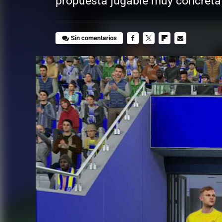
propuesta jugable muy concreta
Sin comentarios
FACEBOOK
TWITTER
FLIPBOARD
E-
MAIL