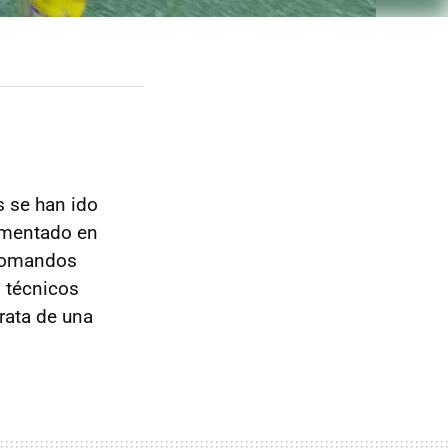
s se han ido
amentado en
 comandos
s técnicos
trata de una