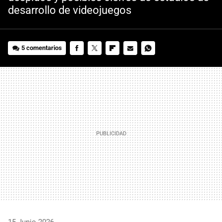
desarrollo de videojuegos
5 comentarios
FACEBOOK
TWITTER
FLIPBOARD
E-
WHATSAPP
MAIL