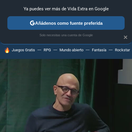
Ya puedes ver más de Vida Extra en Google
ANÁLISIS
GUÍAS Y TRUCOS
PC
SONY
NINTENDO
Añádenos como fuente preferida
Solo necesitas una cuenta de Google
×
HOY SE HABLA DE
Juegos Gratis
RPG
Mundo abierto
Fantasía
Rockstar