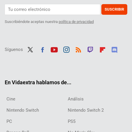
SUSCRIBIR
Suscribiéndote aceptas nuestra
política de privacidad
Síguenos
Twit
Fac
Yout
Inst
RSS
Twit
Flip
Disc
ter
ebo
ube
agra
ch
boar
ord
ok
m
d
En Vidaextra hablamos de...
Cine
Análisis
Nintendo Switch
Nintendo Switch 2
PC
PS5