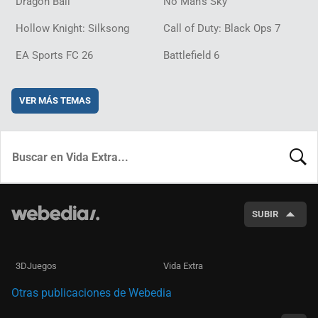
Dragon Ball
No Man's Sky
Hollow Knight: Silksong
Call of Duty: Black Ops 7
EA Sports FC 26
Battlefield 6
VER MÁS TEMAS
BUSCA
SUBIR
3DJuegos
Vida Extra
Otras publicaciones de Webedia