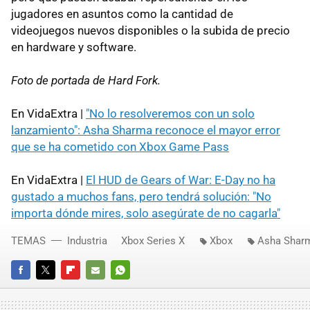
jugadores en asuntos como la cantidad de
videojuegos nuevos disponibles o la subida de precio
en hardware y software.
Foto de portada de Hard Fork.
En VidaExtra |
"No lo resolveremos con un solo
lanzamiento": Asha Sharma reconoce el mayor error
que se ha cometido con Xbox Game Pass
En VidaExtra |
El HUD de Gears of War: E-Day no ha
gustado a muchos fans, pero tendrá solución: "No
importa dónde mires, solo asegúrate de no cagarla"
TEMAS
Industria
Xbox Series X
Xbox
Asha Shar
FACEBOOK
TWITTER
FLIPBOARD
E-
WHATSAPP
MAIL