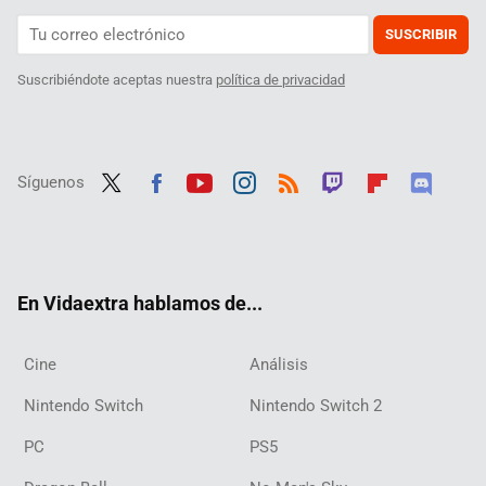
SUSCRIBIR
Suscribiéndote aceptas nuestra
política de privacidad
Síguenos
Twit
Fac
Yout
Inst
RSS
Twit
Flip
Disc
ter
ebo
ube
agra
ch
boar
ord
ok
m
d
En Vidaextra hablamos de...
Cine
Análisis
Nintendo Switch
Nintendo Switch 2
PC
PS5