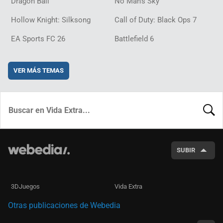
Dragon Ball
No Man's Sky
Hollow Knight: Silksong
Call of Duty: Black Ops 7
EA Sports FC 26
Battlefield 6
VER MÁS TEMAS
BUSCA
SUBIR
3DJuegos
Vida Extra
Otras publicaciones de Webedia