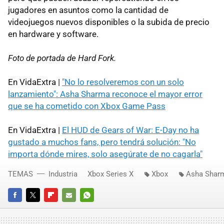
jugadores en asuntos como la cantidad de
videojuegos nuevos disponibles o la subida de precio
en hardware y software.
Foto de portada de Hard Fork.
En VidaExtra |
"No lo resolveremos con un solo
lanzamiento": Asha Sharma reconoce el mayor error
que se ha cometido con Xbox Game Pass
En VidaExtra |
El HUD de Gears of War: E-Day no ha
gustado a muchos fans, pero tendrá solución: "No
importa dónde mires, solo asegúrate de no cagarla"
TEMAS
Industria
Xbox Series X
Xbox
Asha Shar
FACEBOOK
TWITTER
FLIPBOARD
E-
WHATSAPP
MAIL