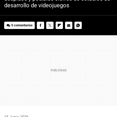
desarrollo de videojuegos
5 comentarios
FACEBOOK
TWITTER
FLIPBOARD
E-
WHATSAPP
MAIL