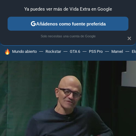
Ya puedes ver más de Vida Extra en Google
ANÁLISIS
GUÍAS Y TRUCOS
PC
SONY
NINTENDO
Añádenos como fuente preferida
Solo necesitas una cuenta de Google
×
HOY SE HABLA DE
Mundo abierto
Rockstar
GTA 6
PS5 Pro
Marvel
El