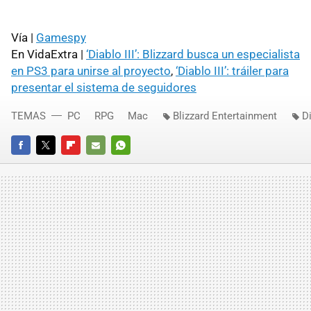
Vía |
Gamespy
En VidaExtra |
‘Diablo III’: Blizzard busca un especialista
en PS3 para unirse al proyecto
,
‘Diablo III’: tráiler para
presentar el sistema de seguidores
TEMAS
PC
RPG
Mac
Blizzard Entertainment
Di
FACEBOOK
TWITTER
FLIPBOARD
E-
WHATSAPP
MAIL