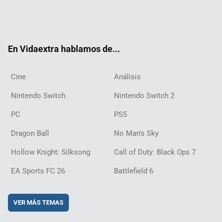
Twit
Fac
Yout
Inst
RSS
Twit
Flip
Disc
ter
ebo
ube
agra
ch
boar
ord
ok
m
d
En Vidaextra hablamos de...
Cine
Análisis
Nintendo Switch
Nintendo Switch 2
PC
PS5
Dragon Ball
No Man's Sky
Hollow Knight: Silksong
Call of Duty: Black Ops 7
EA Sports FC 26
Battlefield 6
VER MÁS TEMAS