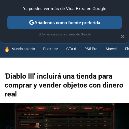
Ya puedes ver más de Vida Extra en Google
ANÁLISIS
GUÍAS Y TRUCOS
PC
SONY
NINTENDO
Añádenos como fuente preferida
Solo necesitas una cuenta de Google
×
HOY SE HABLA DE
Mundo abierto
Rockstar
GTA 6
PS5 Pro
Marvel
El
'Diablo III' incluirá una tienda para
comprar y vender objetos con dinero
real