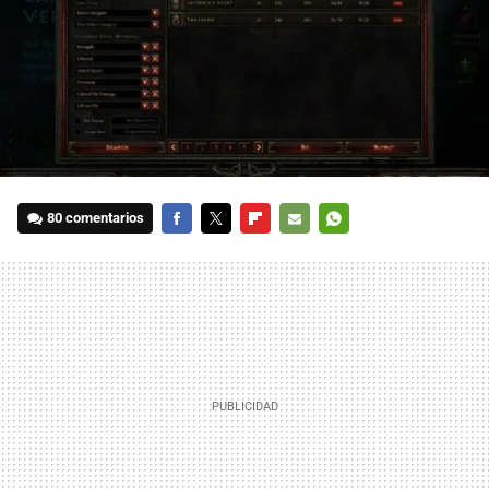
80 comentarios
FACEBOOK
TWITTER
FLIPBOARD
E-
WHATSAPP
MAIL