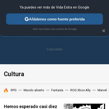
Ya puedes ver más de Vida Extra en Google
MENÚ
NUEVO
Añádenos como fuente preferida
ANÁLISIS
GUÍAS Y TRUCOS
PC
SONY
NINTENDO
Solo necesitas una cuenta de Google
×
Cultura
HOY SE HABLA DE
RPG
Mundo abierto
Fantasía
ROG Xbox Ally
Marvel
Hemos esperado casi diez