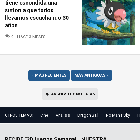
tiene escondida una
sintonía que todos
llevamos escuchando 30
años
COMENTARIOS
0
HACE 3 MESES
«
MÁS RECIENTES
MÁS ANTIGUAS
»
ARCHIVO DE NOTICIAS
OTROS TEMAS:
Cine
Análisis
Dragon Ball
No Man's Sky
H
RECIBE "3DJuegos Semanal", NUESTRA