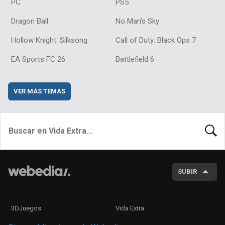
PC
PS5
Dragon Ball
No Man's Sky
Hollow Knight: Silksong
Call of Duty: Black Ops 7
EA Sports FC 26
Battlefield 6
VER MÁS TEMAS
BUSCA
SUBIR
3DJuegos
Vida Extra