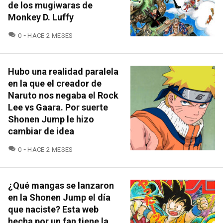
de los mugiwaras de
Monkey D. Luffy
COMENTARIOS
0
HACE 2 MESES
Hubo una realidad paralela
en la que el creador de
Naruto nos negaba el Rock
Lee vs Gaara. Por suerte
Shonen Jump le hizo
cambiar de idea
COMENTARIOS
0
HACE 2 MESES
¿Qué mangas se lanzaron
en la Shonen Jump el día
que naciste? Esta web
hecha por un fan tiene la