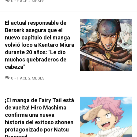
0
HACE 2 MESES
El actual responsable de
Berserk asegura que el
nuevo capítulo del manga
volvió loco a Kentaro Miura
durante 20 años: "Le dio
muchos quebraderos de
cabeza"
COMENTARIOS
0
HACE 2 MESES
¡El manga de Fairy Tail está
de vuelta! Hiro Mashima
confirma una nueva
historia del exitoso shonen
protagonizado por Natsu
Dragneel