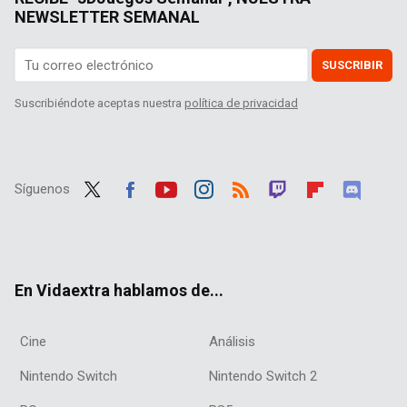
NEWSLETTER SEMANAL
SUSCRIBIR
Suscribiéndote aceptas nuestra
política de privacidad
Síguenos
Twit
Fac
Yout
Inst
RSS
Twit
Flip
Disc
ter
ebo
ube
agra
ch
boar
ord
ok
m
d
En Vidaextra hablamos de...
Cine
Análisis
Nintendo Switch
Nintendo Switch 2