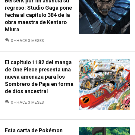
Berserk por fin anuncia su
regreso: Studio Gaga pone
fecha al capítulo 384 de la
obra maestra de Kentaro
Miura
COMENTARIOS
0
HACE 3 MESES
El capítulo 1182 del manga
de One Piece presenta una
nueva amenaza para los
Sombrero de Paja en forma
de dios ancestral
COMENTARIOS
0
HACE 3 MESES
Esta carta de Pokémon