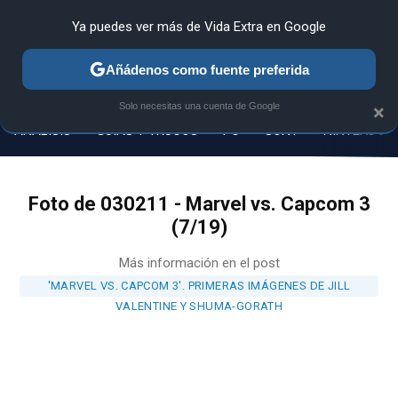
Ya puedes ver más de Vida Extra en Google
Añádenos como fuente preferida
MENÚ
NUEVO
Solo necesitas una cuenta de Google
×
ANÁLISIS
GUÍAS Y TRUCOS
PC
SONY
NINTENDO
Foto de 030211 - Marvel vs. Capcom 3
(7/19)
Más información en el post
'MARVEL VS. CAPCOM 3'. PRIMERAS IMÁGENES DE JILL
VALENTINE Y SHUMA-GORATH