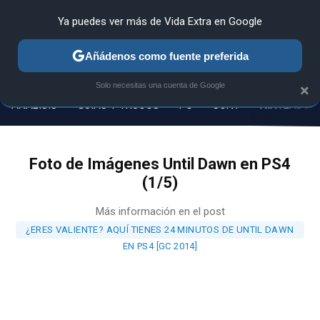
Ya puedes ver más de Vida Extra en Google
Añádenos como fuente preferida
MENÚ
NUEVO
Solo necesitas una cuenta de Google
×
ANÁLISIS
GUÍAS Y TRUCOS
PC
SONY
NINTENDO
Foto de Imágenes Until Dawn en PS4
(1/5)
Más información en el post
¿ERES VALIENTE? AQUÍ TIENES 24 MINUTOS DE UNTIL DAWN
EN PS4 [GC 2014]