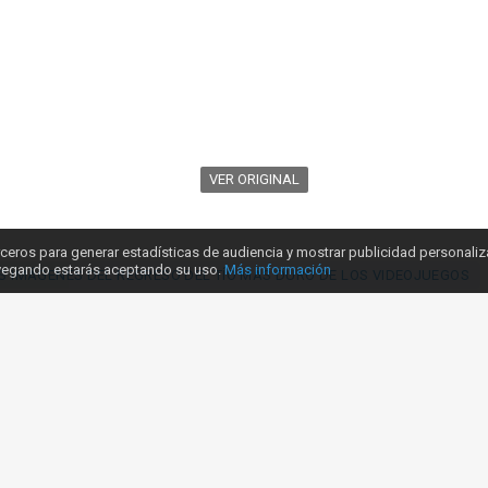
VER ORIGINAL
ceros para generar estadísticas de audiencia y mostrar publicidad personali
avegando estarás aceptando su uso.
Más información
AS IMÁGENES DEL REGRESO DEL TÍO MÁS DURO DE LOS VIDEOJUEGOS