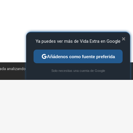
×
Ya puedes ver más de Vida Extra en Google
Añádenos como fuente preferida
TWEET
zada analizando tu
×
Solo necesitas una cuenta de Google