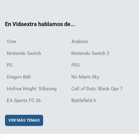
ter
ebo
ube
agra
ch
boar
ord
ok
m
d
En Vidaextra hablamos de...
Cine
Análisis
Nintendo Switch
Nintendo Switch 2
PC
PS5
Dragon Ball
No Man's Sky
Hollow Knight: Silksong
Call of Duty: Black Ops 7
EA Sports FC 26
Battlefield 6
VER MÁS TEMAS