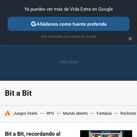
Ya puedes ver más de Vida Extra en Google
ANÁLISIS
GUÍAS Y TRUCOS
PC
SONY
NINTENDO
Añádenos como fuente preferida
Solo necesitas una cuenta de Google
×
Bit a Bit
HOY SE HABLA DE
Juegos Gratis
RPG
Mundo abierto
Fantasía
Rockstar
Bit a Bit, recordando al