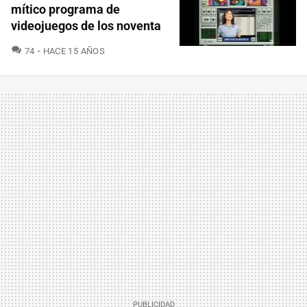
mítico programa de
videojuegos de los noventa
COMENTARIOS
74
HACE 15 AÑOS