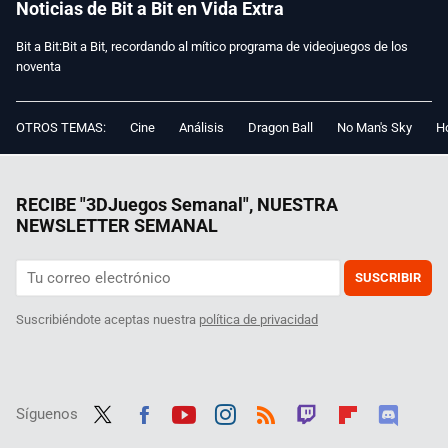
Noticias de Bit a Bit en Vida Extra
Bit a Bit:Bit a Bit, recordando al mítico programa de videojuegos de los
noventa
OTROS TEMAS:
Cine
Análisis
Dragon Ball
No Man's Sky
Ho
RECIBE "3DJuegos Semanal", NUESTRA
NEWSLETTER SEMANAL
SUSCRIBIR
Suscribiéndote aceptas nuestra
política de privacidad
Síguenos
Twit
Fac
Yout
Inst
RSS
Twit
Flip
Disc