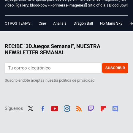
vídeo. [[gallery: blood-bowl-ii-primeras-imagenes]] Sitio oficial |
Blood Bowl
OTROS TEMAS:
Cine
Análisis
Dragon Ball
No Man's Sky
Ho
RECIBE "3DJuegos Semanal", NUESTRA
NEWSLETTER SEMANAL
SUSCRIBIR
Suscribiéndote aceptas nuestra
política de privacidad
Síguenos
Twit
Fac
Yout
Inst
RSS
Twit
Flip
Disc
ter
ebo
ube
agra
ch
boar
ord