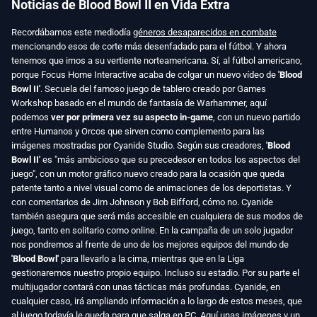
Noticias de Blood Bowl II en Vida Extra
Recordábamos este mediodía
géneros desaparecidos en combate
mencionando esos de corte más desenfadado para el fútbol. Y ahora
tenemos que irnos a su vertiente norteamericana. Sí, al fútbol americano,
porque Focus Home Interactive acaba de colgar un nuevo vídeo de
'Blood
Bowl II'
. Secuela del famoso juego de tablero creado por Games
Workshop basado en el mundo de fantasía de Warhammer, aquí
podemos
ver por primera vez su aspecto in-game
, con un nuevo partido
entre Humanos y Orcos que sirven como complemento para las
imágenes mostradas por Cyanide Studio. Según sus creadores,
'Blood
Bowl II'
es "más ambicioso que su precedesor en todos los aspectos del
juego", con un motor gráfico nuevo creado para la ocasión que queda
patente tanto a nivel visual como de animaciones de los deportistas. Y
con comentarios de Jim Johnson y Bob Bifford, cómo no. Cyanide
también asegura que será más accesible en cualquiera de sus modos de
juego, tanto en solitario como online. En la campaña de un solo jugador
nos pondremos al frente de uno de los mejores equipos del mundo de
'Blood Bowl'
para llevarlo a la cima, mientras que en la Liga
gestionaremos nuestro propio equipo. Incluso su estadio. Por su parte el
multijugador contará con unas tácticas más profundas. Cyanide, en
cualquier caso, irá ampliando información a lo largo de estos meses, que
al juego todavía le queda para que salga en PC. Aquí unas imágenes y un