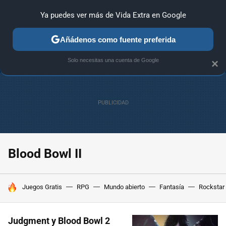
Ya puedes ver más de Vida Extra en Google
ANÁLISIS
GUÍAS Y TRUCOS
PC
SONY
NINTENDO
Añádenos como fuente preferida
Solo necesitas una cuenta de Google
×
Blood Bowl II
HOY SE HABLA DE
Juegos Gratis
RPG
Mundo abierto
Fantasía
Rockstar
Judgment y Blood Bowl 2