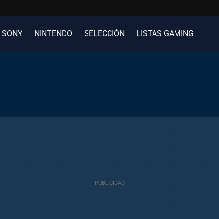
SONY
NINTENDO
SELECCIÓN
LISTAS GAMING