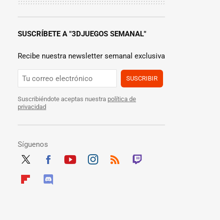
SUSCRÍBETE A "3DJUEGOS SEMANAL"
Recibe nuestra newsletter semanal exclusiva
SUSCRIBIR
Suscribiéndote aceptas nuestra
política de
privacidad
Síguenos
Twit
Fac
Yout
Inst
RSS
Twit
ter
ebo
ube
agra
ch
Flip
Disc
ok
m
boar
ord