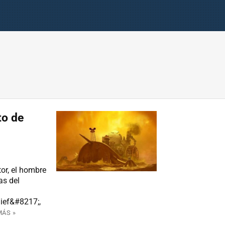
to de
or, el hombre
as del
ief&#8217;,
MÁS »