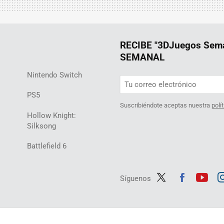
RECIBE "3DJuegos Se
SEMANAL
Nintendo Switch
PS5
Suscribiéndote aceptas nuestra
polí
Hollow Knight:
Silksong
Battlefield 6
Síguenos
Twit
Fac
Yout
In
ter
ebo
ube
ag