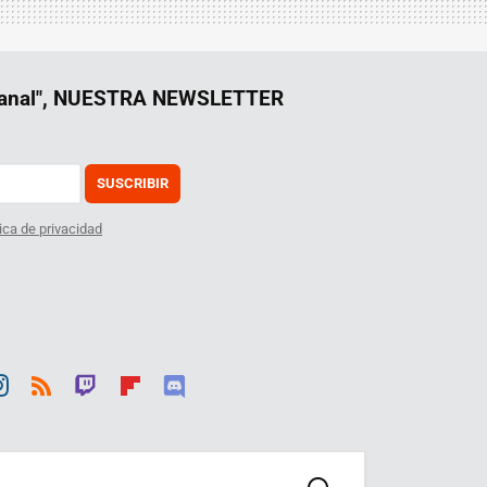
manal", NUESTRA NEWSLETTER
SUSCRIBIR
tica de privacidad
st
RSS
Twit
Flip
Disc
ra
ch
boar
ord