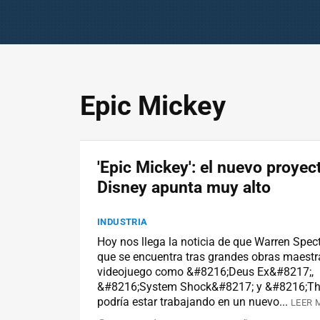
Epic Mickey
'Epic Mickey': el nuevo proyec
Disney apunta muy alto
INDUSTRIA
Hoy nos llega la noticia de que Warren Spect
que se encuentra tras grandes obras maestr
videojuego como &#8216;Deus Ex&#8217;,
&#8216;System Shock&#8217; y &#8216;Th
podría estar trabajando en un nuevo...
LEER 