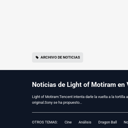
ARCHIVO DE NOTICIAS
Noticias de Light of Motiram en 
Light of Motiram:Tencent intenta darle la vuelta a la tortil
original.Sony se ha propuesto...
OTROS TEMAS:
Cine
Análisis
Dragon Ball
No