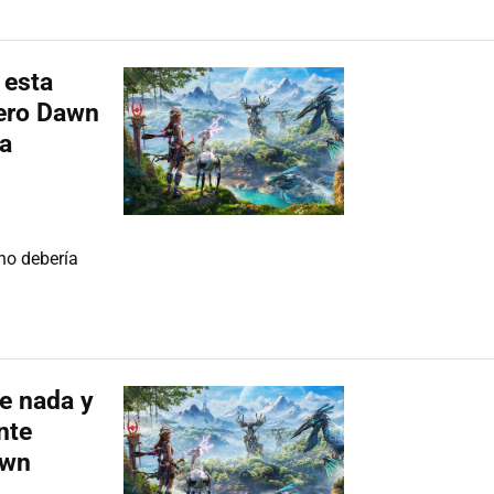
 esta
Zero Dawn
na
 no debería
e nada y
nte
awn