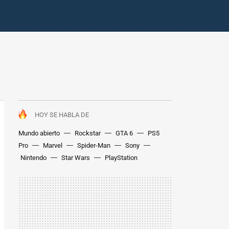
HOY SE HABLA DE
Mundo abierto
Rockstar
GTA 6
PS5
Pro
Marvel
Spider-Man
Sony
Nintendo
Star Wars
PlayStation