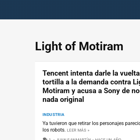
Light of Motiram
Tencent intenta darle la vuelta
tortilla a la demanda contra Li
Motiram y acusa a Sony de no
nada original
INDUSTRIA
Ya tuvieron que retirar los personajes pareci
los robots.
LEER MÁS »
COMENTARIOS
1
JUAN SANMARTÍN
HACE UN AÑO