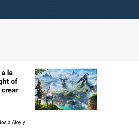
 a la
ght of
 crear
dos a Aloy y