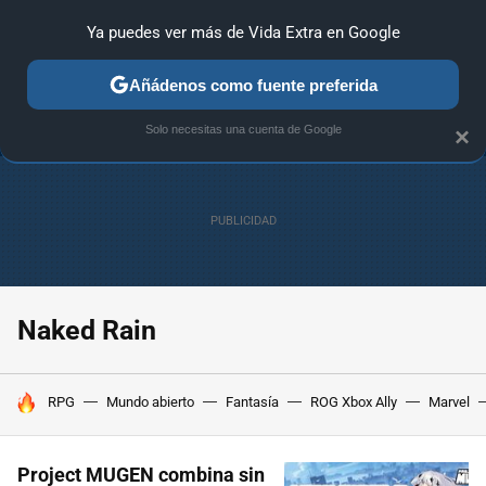
Ya puedes ver más de Vida Extra en Google
ANÁLISIS
GUÍAS Y TRUCOS
PC
SONY
NINTENDO
Añádenos como fuente preferida
Solo necesitas una cuenta de Google
×
Naked Rain
HOY SE HABLA DE
RPG
Mundo abierto
Fantasía
ROG Xbox Ally
Marvel
Project MUGEN combina sin