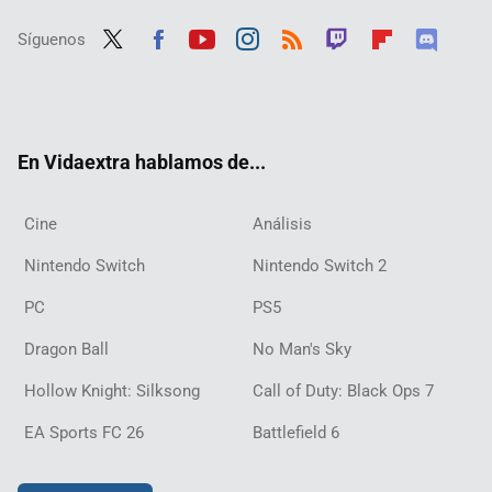
Síguenos
Twit
Fac
Yout
Inst
RSS
Twit
Flip
Disc
ter
ebo
ube
agra
ch
boar
ord
ok
m
d
En Vidaextra hablamos de...
Cine
Análisis
Nintendo Switch
Nintendo Switch 2
PC
PS5
Dragon Ball
No Man's Sky
Hollow Knight: Silksong
Call of Duty: Black Ops 7
EA Sports FC 26
Battlefield 6