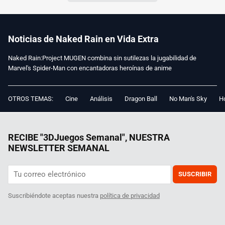
Noticias de Naked Rain en Vida Extra
Naked Rain:Project MUGEN combina sin sutilezas la jugabilidad de
Marvel's Spider-Man con encantadoras heroínas de anime
OTROS TEMAS:
Cine
Análisis
Dragon Ball
No Man's Sky
Ho
RECIBE "3DJuegos Semanal", NUESTRA
NEWSLETTER SEMANAL
SUSCRIBIR
Suscribiéndote aceptas nuestra
política de privacidad