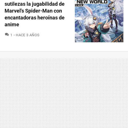
sutilezas la jugabilidad de
Marvel's Spider-Man con
encantadoras heroínas de
anime
COMENTARIOS
1
HACE 3 AÑOS