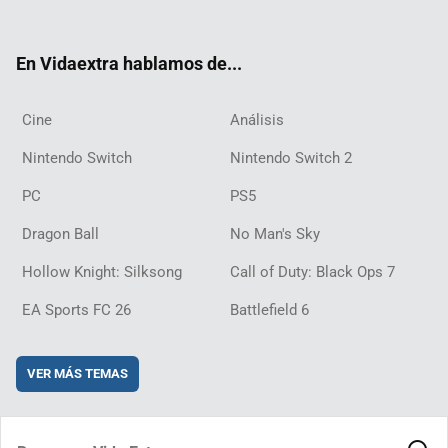
ter
ebo
ube
agra
ch
boar
ord
ok
m
d
En Vidaextra hablamos de...
Cine
Análisis
Nintendo Switch
Nintendo Switch 2
PC
PS5
Dragon Ball
No Man's Sky
Hollow Knight: Silksong
Call of Duty: Black Ops 7
EA Sports FC 26
Battlefield 6
VER MÁS TEMAS