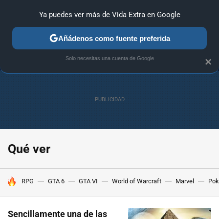
Ya puedes ver más de Vida Extra en Google
MENÚ
NUEVO
Añádenos como fuente preferida
ANÁLISIS
GUÍAS Y TRUCOS
PC
SONY
NINTENDO
Solo necesitas una cuenta de Google
×
Qué ver
HOY SE HABLA DE
RPG
GTA 6
GTA VI
World of Warcraft
Marvel
Po
Sencillamente una de las