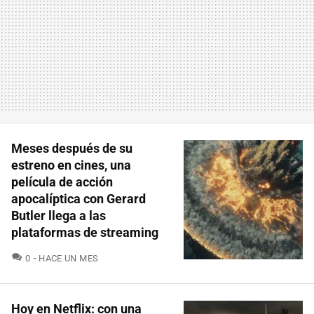
Meses después de su
estreno en cines, una
película de acción
apocalíptica con Gerard
Butler llega a las
plataformas de streaming
COMENTARIOS
0
HACE UN MES
Hoy en Netflix: con una