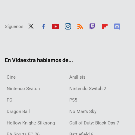
Síguenos
Twit
Fac
Yout
Inst
RSS
Twit
Flip
Disc
ter
ebo
ube
agra
ch
boar
ord
ok
m
d
En Vidaextra hablamos de...
Cine
Análisis
Nintendo Switch
Nintendo Switch 2
PC
PS5
Dragon Ball
No Man's Sky
Hollow Knight: Silksong
Call of Duty: Black Ops 7
EA Sports FC 26
Battlefield 6