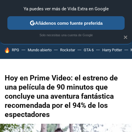
Ya puedes ver más de Vida Extra en Google
ANÁLISIS
GUÍAS Y TRUCOS
PC
SONY
NINTENDO
Añádenos como fuente preferida
Solo necesitas una cuenta de Google
×
HOY SE HABLA DE
RPG
Mundo abierto
Rockstar
GTA 6
Harry Potter
Hoy en Prime Video: el estreno de
una película de 90 minutos que
concluye una aventura fantástica
recomendada por el 94% de los
espectadores