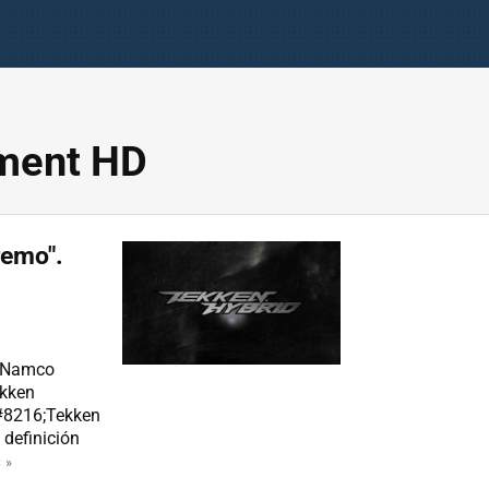
ment HD
remo".
, Namco
ekken
#8216;Tekken
definición
 »