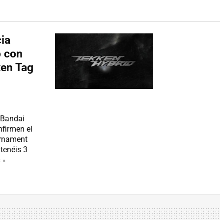
ia
o con
ken Tag
 Bandai
firmen el
urnament
 tenéis 3
 »