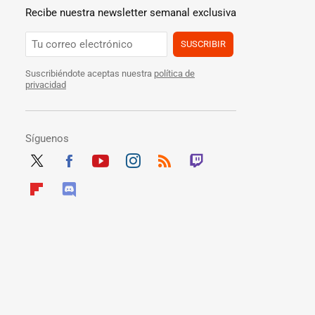
Recibe nuestra newsletter semanal exclusiva
SUSCRIBIR
Suscribiéndote aceptas nuestra
política de
privacidad
Síguenos
Twit
Fac
Yout
Inst
RSS
Twit
ter
ebo
ube
agra
ch
Flip
Disc
ok
m
boar
ord
d