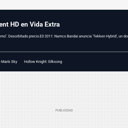
ent HD en Vida Extra
mo". Desorbitado precio.E3 2011: Namco Bandai anuncia 'Tekken Hybrid', un do
 Man's Sky
Hollow Knight: Silksong