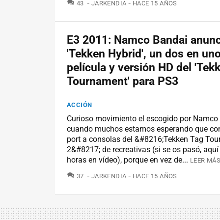
COMENTARIOS
43
JARKENDIA
HACE 15 AÑOS
E3 2011: Namco Bandai anunc
'Tekken Hybrid', un dos en un
película y versión HD del 'Tek
Tournament' para PS3
ACCIÓN
Curioso movimiento el escogido por Namco
cuando muchos estamos esperando que con
port a consolas del &#8216;Tekken Tag To
2&#8217; de recreativas (si se os pasó, aquí
horas en vídeo), porque en vez de...
LEER MÁS
COMENTARIOS
37
JARKENDIA
HACE 15 AÑOS