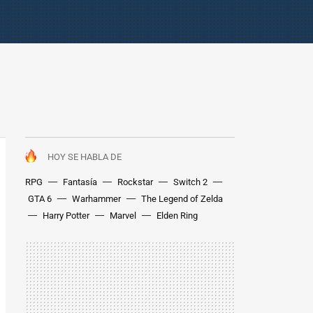
HOY SE HABLA DE
RPG
Fantasía
Rockstar
Switch 2
GTA 6
Warhammer
The Legend of Zelda
Harry Potter
Marvel
Elden Ring