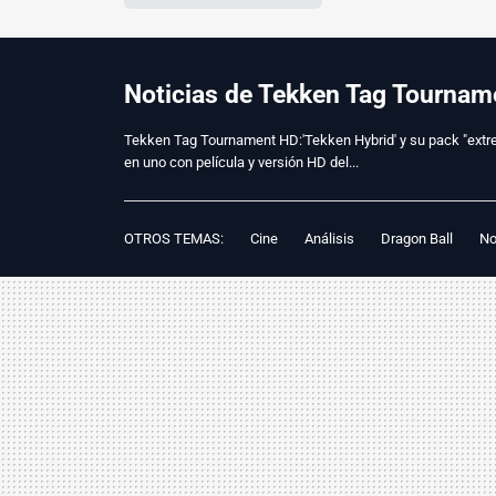
Noticias de Tekken Tag Tournam
Tekken Tag Tournament HD:'Tekken Hybrid' y su pack "extre
en uno con película y versión HD del...
OTROS TEMAS:
Cine
Análisis
Dragon Ball
No