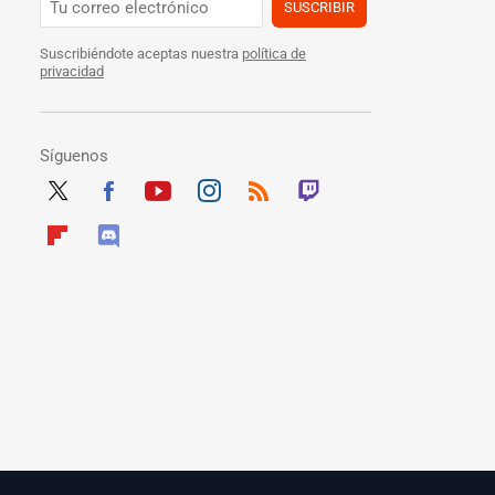
SUSCRIBIR
Suscribiéndote aceptas nuestra
política de
privacidad
Síguenos
Twit
Fac
Yout
Inst
RSS
Twit
ter
ebo
ube
agra
ch
Flip
Disc
ok
m
boar
ord
d