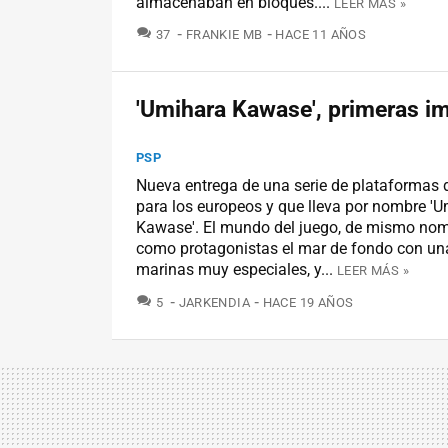
almacenaban en bloques....
LEER MÁS »
COMENTARIOS
37
FRANKIE MB
HACE 11 AÑOS
'Umihara Kawase', primeras i
PSP
Nueva entrega de una serie de plataformas
para los europeos y que lleva por nombre '
Kawase'. El mundo del juego, de mismo nom
como protagonistas el mar de fondo con una
marinas muy especiales, y...
LEER MÁS »
COMENTARIOS
5
JARKENDIA
HACE 19 AÑOS