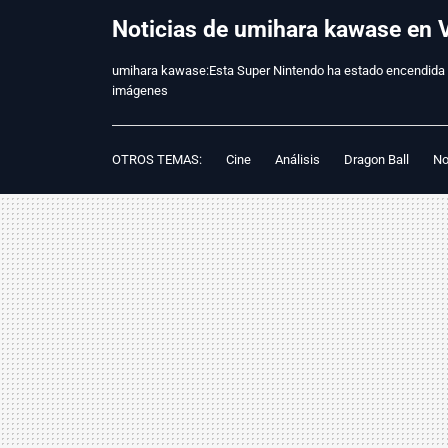
Noticias de umihara kawase en V
umihara kawase:Esta Super Nintendo ha estado encendida d
imágenes
OTROS TEMAS:
Cine
Análisis
Dragon Ball
No