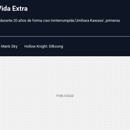
ida Extra
urante 20 años de forma casi ininterrumpida.'Umihara Kawase', primeras
 Man's Sky
Hollow Knight: Silksong