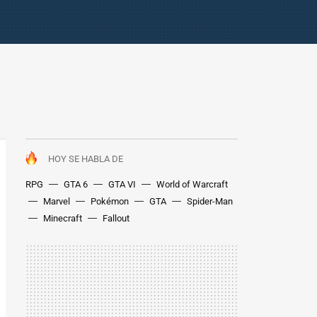
HOY SE HABLA DE
RPG
GTA 6
GTA VI
World of Warcraft
Marvel
Pokémon
GTA
Spider-Man
Minecraft
Fallout