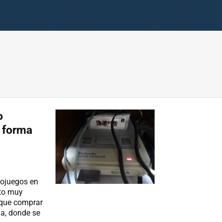
o
 forma
eojuegos en
nto muy
 que comprar
la, donde se