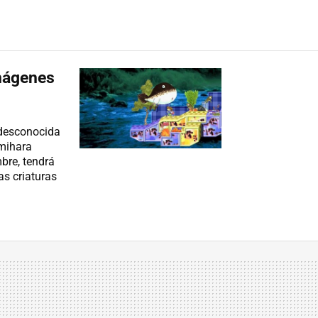
mágenes
 desconocida
Umihara
bre, tendrá
s criaturas