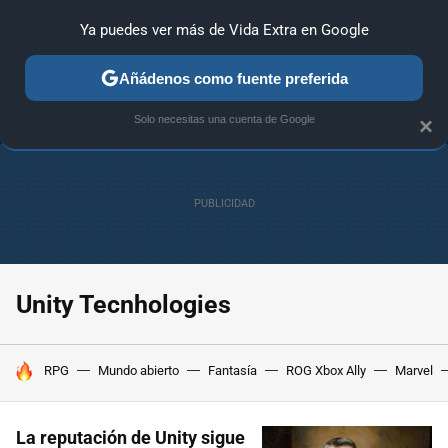
Ya puedes ver más de Vida Extra en Google
ANÁLISIS
GUÍAS Y TRUCOS
PC
SONY
NINTENDO
Añádenos como fuente preferida
Solo necesitas una cuenta de Google
×
Unity Tecnhologies
HOY SE HABLA DE
RPG
Mundo abierto
Fantasía
ROG Xbox Ally
Marvel
La reputación de Unity sigue