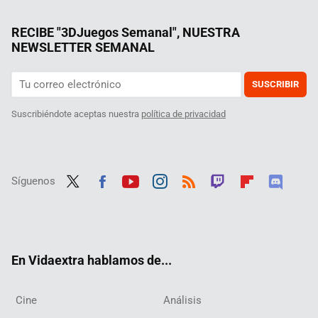
RECIBE "3DJuegos Semanal", NUESTRA
NEWSLETTER SEMANAL
SUSCRIBIR
Suscribiéndote aceptas nuestra
política de privacidad
Síguenos
Twit
Fac
Yout
Inst
RSS
Twit
Flip
Disc
ter
ebo
ube
agra
ch
boar
ord
ok
m
d
En Vidaextra hablamos de...
Cine
Análisis