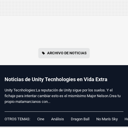
ARCHIVO DE NOTICIAS
Noticias de Unity Tecnhologies en Vida Extra
Unity Tecnhologies:La reputación de Unity sigue por los suelos. Y el
fichaje para intentar cambiar esto es el mismísimo Major Nelson.Crea tu
propio matamarcianos con...
OTROS TEMAS:
Cine
Análisis
Dragon Ball
No Man's Sky
Ho