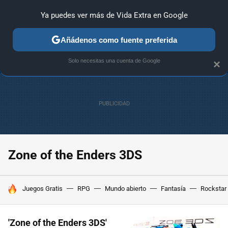
Ya puedes ver más de Vida Extra en Google
ANÁLISIS
GUÍAS Y TRUCOS
PC
SONY
NINTENDO
Añádenos como fuente preferida
Solo necesitas una cuenta de Google
×
Zone of the Enders 3DS
HOY SE HABLA DE
Juegos Gratis
RPG
Mundo abierto
Fantasía
Rockstar
'Zone of the Enders 3DS'