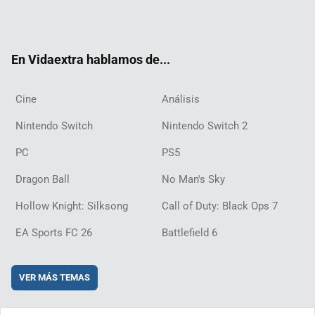
Twit
Fac
Yout
Inst
RSS
Twit
Flip
Disc
ter
ebo
ube
agra
ch
boar
ord
ok
m
d
En Vidaextra hablamos de...
Cine
Análisis
Nintendo Switch
Nintendo Switch 2
PC
PS5
Dragon Ball
No Man's Sky
Hollow Knight: Silksong
Call of Duty: Black Ops 7
EA Sports FC 26
Battlefield 6
VER MÁS TEMAS