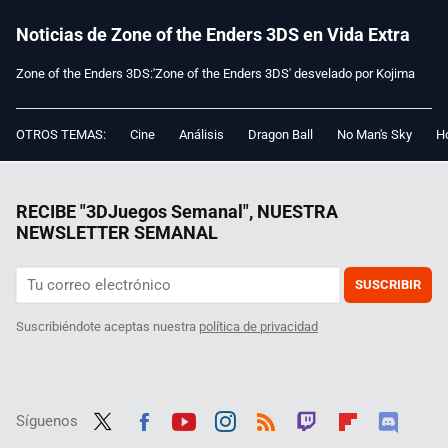
Noticias de Zone of the Enders 3DS en Vida Extra
Zone of the Enders 3DS:'Zone of the Enders 3DS' desvelado por Kojima
OTROS TEMAS:
Cine
Análisis
Dragon Ball
No Man's Sky
Ho
RECIBE "3DJuegos Semanal", NUESTRA
NEWSLETTER SEMANAL
SUSCRIBIR
Suscribiéndote aceptas nuestra
política de privacidad
Síguenos