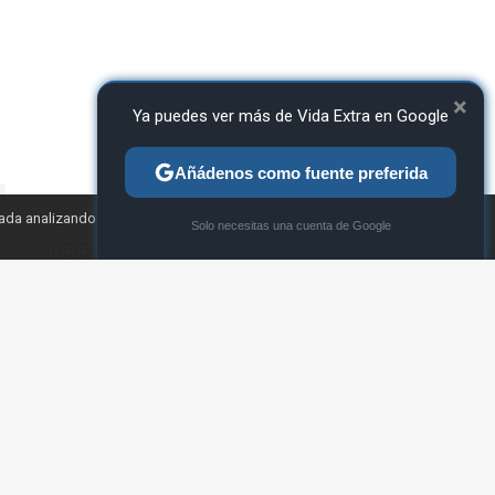
×
Ya puedes ver más de Vida Extra en Google
Añádenos como fuente preferida
TWEET
zada analizando tu
×
Solo necesitas una cuenta de Google