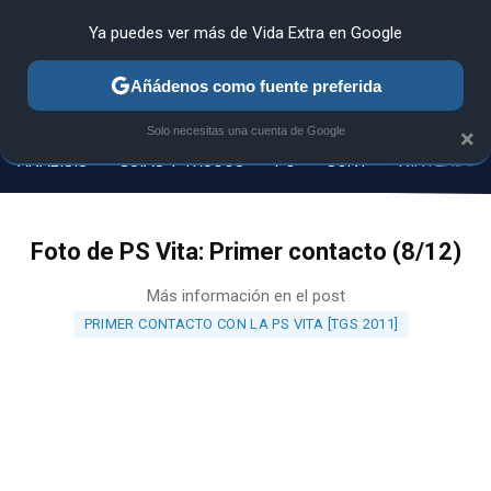
Ya puedes ver más de Vida Extra en Google
Añádenos como fuente preferida
MENÚ
NUEVO
Solo necesitas una cuenta de Google
×
ANÁLISIS
GUÍAS Y TRUCOS
PC
SONY
NINTENDO
Foto de PS Vita: Primer contacto (8/12)
Más información en el post
PRIMER CONTACTO CON LA PS VITA [TGS 2011]