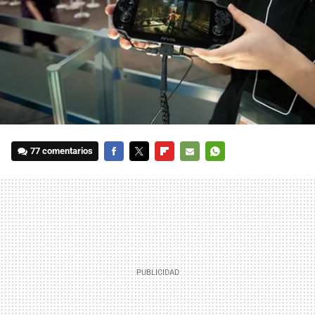
77 comentarios
FACEBOOK
TWITTER
FLIPBOARD
E-
WHATSAPP
MAIL