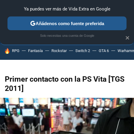
Ya puedes ver más de Vida Extra en Google
ANÁLISIS
GUÍAS Y TRUCOS
PC
SONY
NINTENDO
Añádenos como fuente preferida
Solo necesitas una cuenta de Google
×
HOY SE HABLA DE
RPG
Fantasía
Rockstar
Switch 2
GTA 6
Warhamm
Primer contacto con la PS Vita [TGS
2011]