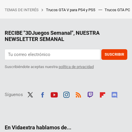
TEMAS DE INTERÉS
Trucos GTA V para PS4 y PS5
Trucos GTA PC
RECIBE "3DJuegos Semanal", NUESTRA
NEWSLETTER SEMANAL
SUSCRIBIR
Suscribiéndote aceptas nuestra
política de privacidad
Síguenos
Twit
Fac
Yout
Inst
RSS
Twit
Flip
Disc
ter
ebo
ube
agra
ch
boar
ord
ok
m
d
En Vidaextra hablamos de...