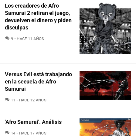
Los creadores de Afro
Samurai 2 retiran el juego,
devuelven el dinero y piden
disculpas
COMENTARIOS
9
HACE 11 AÑOS
Versus Evil está trabajando
en la secuela de Afro
Samurai
COMENTARIOS
11
HACE 12 AÑOS
'Afro Samurai'. Análisis
COMENTARIOS
14
HACE 17 AÑOS