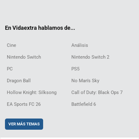
Twit
Fac
Yout
Inst
RSS
Twit
Flip
Disc
ter
ebo
ube
agra
ch
boar
ord
ok
m
d
En Vidaextra hablamos de...
Cine
Análisis
Nintendo Switch
Nintendo Switch 2
PC
PS5
Dragon Ball
No Man's Sky
Hollow Knight: Silksong
Call of Duty: Black Ops 7
EA Sports FC 26
Battlefield 6
VER MÁS TEMAS