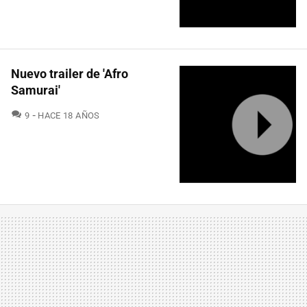
Nuevo trailer de 'Afro
Samurai'
COMENTARIOS
9
HACE 18 AÑOS