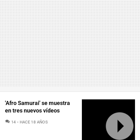
'Afro Samurai' se muestra
en tres nuevos vídeos
COMENTARIOS
14
HACE 18 AÑOS