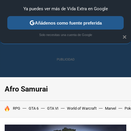
Ya puedes ver más de Vida Extra en Google
ANÁLISIS
GUÍAS Y TRUCOS
PC
SONY
NINTENDO
Añádenos como fuente preferida
Solo necesitas una cuenta de Google
×
Afro Samurai
HOY SE HABLA DE
RPG
GTA 6
GTA VI
World of Warcraft
Marvel
Po