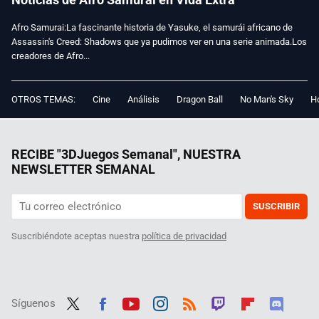
Afro Samurai:La fascinante historia de Yasuke, el samurái africano de
Assassin's Creed: Shadows que ya pudimos ver en una serie animada.Los
creadores de Afro...
OTROS TEMAS:
Cine
Análisis
Dragon Ball
No Man's Sky
Ho
RECIBE "3DJuegos Semanal", NUESTRA
NEWSLETTER SEMANAL
SUSCRIBIR
Suscribiéndote aceptas nuestra
política de privacidad
Síguenos