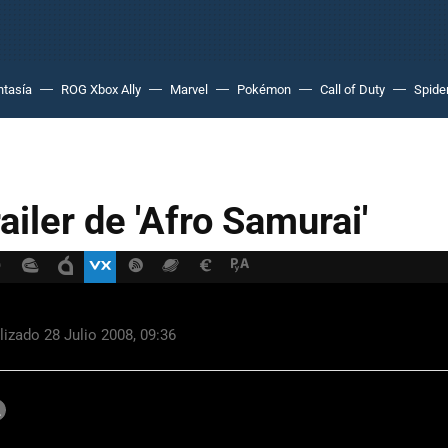
ntasía
ROG Xbox Ally
Marvel
Pokémon
Call of Duty
Spide
ailer de 'Afro Samurai'
ACEBOOK
TWITTER
FLIPBOARD
E-
MAIL
izado 28 Julio 2008, 09:36