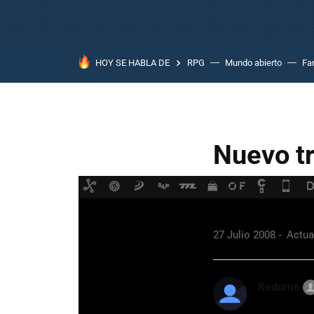
HOY SE HABLA DE
RPG
Mundo abierto
Fa
Nuevo tr
9 comentarios
F
27 Julio 2008
Actual
Kedume
.