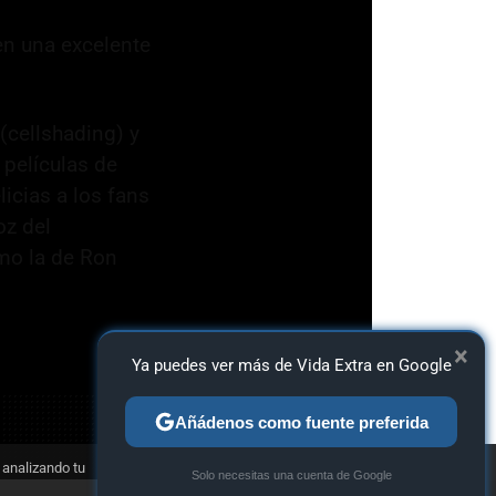
en una excelente
(cellshading) y
 películas de
icias a los fans
oz del
mo la de Ron
×
Ya puedes ver más de Vida Extra en Google
Añádenos como fuente preferida
 analizando tu
×
Solo necesitas una cuenta de Google