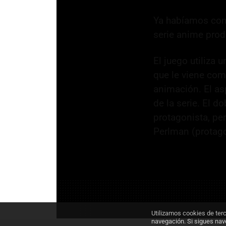
Ya habíamos co
serie anime prod
El juego utiliza
que le viene com
animación. El as
de la serie. El d
protagonista, pe
Perlman (protago
Utilizamos cookies de ter
navegación. Si sigues na