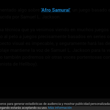
mentado algo sobre
'Afro Samurai'
, un juego basado 
ucida por Samuel L. Jackson.
 una técnica que ya venimos viendo en muchos juegos 
o al pelo a juegos precisamente basados en series o
pecto visual es impecable, y seguramente hará las del
oblaje mantiene la voz de Samuel L. Jackson para la v
ro también podremos oír otras voces portentosas co
nista de Hellboy).
ceros para generar estadísticas de audiencia y mostrar publicidad personalizada
vegando estarás aceptando su uso.
Más información