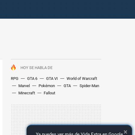
HOY SE HABLA DE
RPG
GTA 6
GTA VI
World of Warcraft
Marvel
Pokémon
GTA
Spider-Man
Minecraft
Fallout
×
Ya puedes ver más de Vida Extra en Google