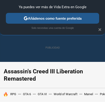
Ya puedes ver más de Vida Extra en Google
ANÁLISIS
GUÍAS Y TRUCOS
PC
SONY
NINTENDO
Añádenos como fuente preferida
Solo necesitas una cuenta de Google
×
Assassin's Creed III Liberation
Remastered
HOY SE HABLA DE
RPG
GTA 6
GTA VI
World of Warcraft
Marvel
Po