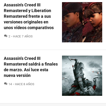
Assassin's Creed III
Remastered y Liberation
Remastered frente a sus
versiones originales en
unos vídeos comparativos
COMENTARIOS
2
HACE 7 AÑOS
Assassin's Creed III
Remastered saldrá a finales
de marzo. Así luce esta
nueva versión
COMENTARIOS
14
HACE 8 AÑOS