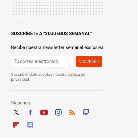
SUSCRÍBETE A "3DJUEGOS SEMANAL"
Recibe nuestra newsletter semanal exclusiva
SUSCRIBIR
Suscribiéndote aceptas nuestra
política de
privacidad
Síguenos
Twit
Fac
Yout
Inst
RSS
Twit
ter
ebo
ube
agra
ch
Flip
Disc