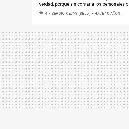
verdad, porque sin contar a los personajes o l
COMENTARIOS
4
SERGIO CEJAS (BELD)
HACE 10 AÑOS