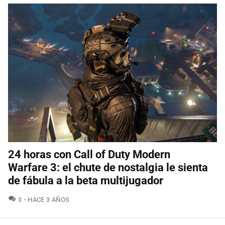
24 horas con Call of Duty Modern
Warfare 3: el chute de nostalgia le sienta
de fábula a la beta multijugador
COMENTARIOS
3
HACE 3 AÑOS