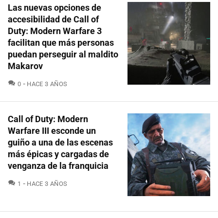
Las nuevas opciones de
accesibilidad de Call of
Duty: Modern Warfare 3
facilitan que más personas
puedan perseguir al maldito
Makarov
COMENTARIOS
0
HACE 3 AÑOS
Call of Duty: Modern
Warfare III esconde un
guiño a una de las escenas
más épicas y cargadas de
venganza de la franquicia
COMENTARIOS
1
HACE 3 AÑOS