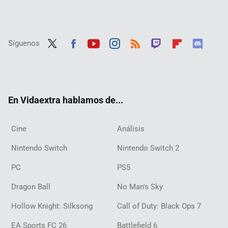
Síguenos
Twit
Fac
Yout
Inst
RSS
Twit
Flip
Disc
ter
ebo
ube
agra
ch
boar
ord
ok
m
d
En Vidaextra hablamos de...
Cine
Análisis
Nintendo Switch
Nintendo Switch 2
PC
PS5
Dragon Ball
No Man's Sky
Hollow Knight: Silksong
Call of Duty: Black Ops 7
EA Sports FC 26
Battlefield 6