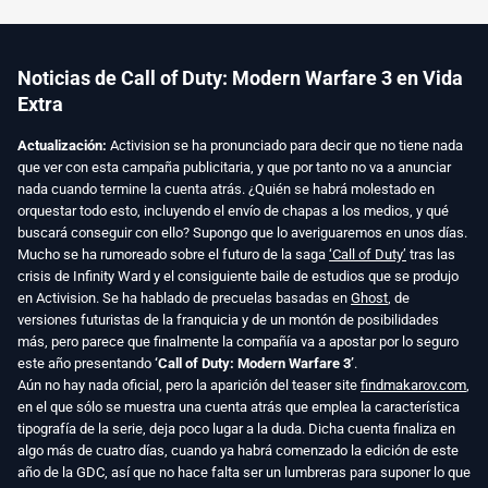
Noticias de Call of Duty: Modern Warfare 3 en Vida
Extra
Actualización:
Activision se ha pronunciado para decir que no tiene nada
que ver con esta campaña publicitaria, y que por tanto no va a anunciar
nada cuando termine la cuenta atrás. ¿Quién se habrá molestado en
orquestar todo esto, incluyendo el envío de chapas a los medios, y qué
buscará conseguir con ello? Supongo que lo averiguaremos en unos días.
Mucho se ha rumoreado sobre el futuro de la saga
‘Call of Duty’
tras las
crisis de Infinity Ward y el consiguiente baile de estudios que se produjo
en Activision. Se ha hablado de precuelas basadas en
Ghost
, de
versiones futuristas de la franquicia y de un montón de posibilidades
más, pero parece que finalmente la compañía va a apostar por lo seguro
este año presentando
‘Call of Duty: Modern Warfare 3’
.
Aún no hay nada oficial, pero la aparición del teaser site
findmakarov.com
,
en el que sólo se muestra una cuenta atrás que emplea la característica
tipografía de la serie, deja poco lugar a la duda. Dicha cuenta finaliza en
algo más de cuatro días, cuando ya habrá comenzado la edición de este
año de la GDC, así que no hace falta ser un lumbreras para suponer lo que