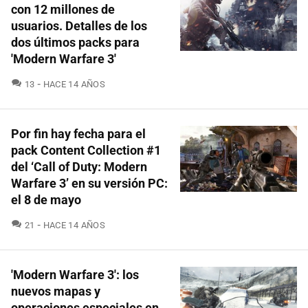
con 12 millones de
usuarios. Detalles de los
dos últimos packs para
'Modern Warfare 3'
COMENTARIOS
13
HACE 14 AÑOS
Por fin hay fecha para el
pack Content Collection #1
del ‘Call of Duty: Modern
Warfare 3’ en su versión PC:
el 8 de mayo
COMENTARIOS
21
HACE 14 AÑOS
'Modern Warfare 3': los
nuevos mapas y
operaciones especiales en