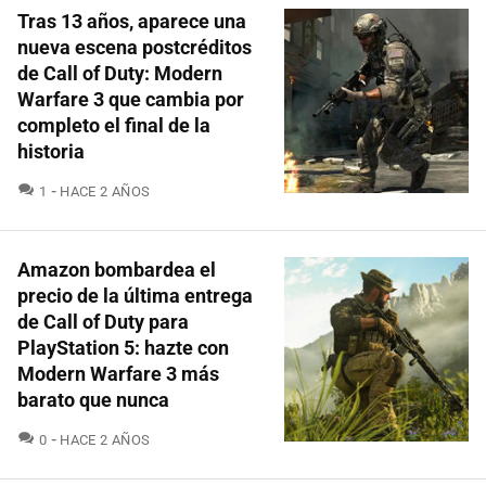
Tras 13 años, aparece una
nueva escena postcréditos
de Call of Duty: Modern
Warfare 3 que cambia por
completo el final de la
historia
COMENTARIOS
1
HACE 2 AÑOS
Amazon bombardea el
precio de la última entrega
de Call of Duty para
PlayStation 5: hazte con
Modern Warfare 3 más
barato que nunca
COMENTARIOS
0
HACE 2 AÑOS