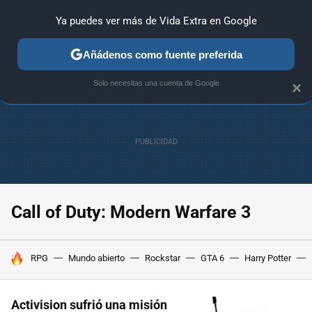
Ya puedes ver más de Vida Extra en Google
ANÁLISIS
GUÍAS Y TRUCOS
PC
SONY
NINTENDO
Añádenos como fuente preferida
Solo necesitas una cuenta de Google
×
Call of Duty: Modern Warfare 3
HOY SE HABLA DE
RPG
Mundo abierto
Rockstar
GTA 6
Harry Potter
Activision sufrió una misión