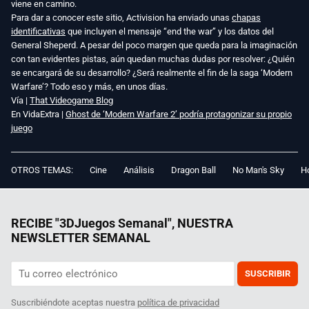
viene en camino.
Para dar a conocer este sitio, Activision ha enviado unas
chapas
identificativas
que incluyen el mensaje “end the war” y los datos del
General Sheperd. A pesar del poco margen que queda para la imaginación
con tan evidentes pistas, aún quedan muchas dudas por resolver: ¿Quién
se encargará de su desarrollo? ¿Será realmente el fin de la saga ‘Modern
Warfare’? Todo eso y más, en unos días.
Vía |
That Videogame Blog
En VidaExtra |
Ghost de ‘Modern Warfare 2’ podría protagonizar su propio
juego
OTROS TEMAS:
Cine
Análisis
Dragon Ball
No Man's Sky
Ho
RECIBE "3DJuegos Semanal", NUESTRA
NEWSLETTER SEMANAL
SUSCRIBIR
Suscribiéndote aceptas nuestra
política de privacidad