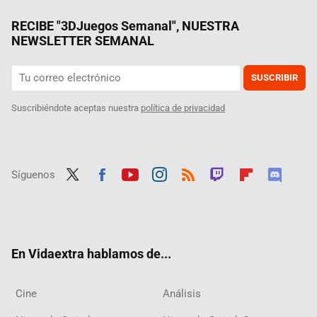
RECIBE "3DJuegos Semanal", NUESTRA
NEWSLETTER SEMANAL
SUSCRIBIR
Suscribiéndote aceptas nuestra
política de privacidad
Síguenos
Twit
Fac
Yout
Inst
RSS
Twit
Flip
Disc
ter
ebo
ube
agra
ch
boar
ord
ok
m
d
En Vidaextra hablamos de...
Cine
Análisis