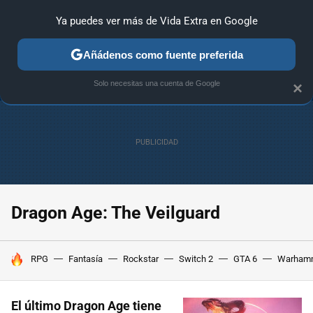
Ya puedes ver más de Vida Extra en Google
ANÁLISIS
GUÍAS Y TRUCOS
PC
SONY
NINTENDO
Añádenos como fuente preferida
Solo necesitas una cuenta de Google
×
Dragon Age: The Veilguard
HOY SE HABLA DE
RPG
Fantasía
Rockstar
Switch 2
GTA 6
Warham
El último Dragon Age tiene