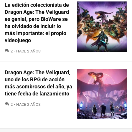
La edición coleccionista de
Dragon Age: The Veilguard
es genial, pero BioWare se
ha olvidado de incluir lo
más importante: el propio
videojuego
COMENTARIOS
2
HACE 2 AÑOS
Dragon Age: The Veilguard,
uno de los RPG de acción
más asombrosos del año, ya
tiene fecha de lanzamiento
COMENTARIOS
2
HACE 2 AÑOS