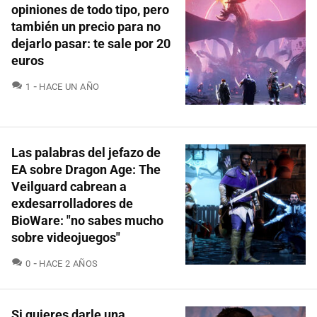
opiniones de todo tipo, pero
también un precio para no
dejarlo pasar: te sale por 20
euros
COMENTARIOS
1
HACE UN AÑO
Las palabras del jefazo de
EA sobre Dragon Age: The
Veilguard cabrean a
exdesarrolladores de
BioWare: "no sabes mucho
sobre videojuegos"
COMENTARIOS
0
HACE 2 AÑOS
Si quieres darle una