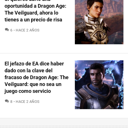
oportunidad a Dragon Age:
The Veilguard, ahora lo
tienes a un precio de risa
COMENTARIOS
6
HACE 2 AÑOS
El jefazo de EA dice haber
dado con la clave del
fracaso de Dragon Age: The
Veilguard: que no sea un
juego como servicio
COMENTARIOS
8
HACE 2 AÑOS