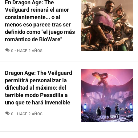
En Dragon Age: The
Veilguard reinará el amor
constantemente... o al
menos eso parece tras ser
definido como "el juego más
romántico de BioWare"
COMENTARIOS
0
HACE 2 AÑOS
Dragon Age: The Veilguard
permitirá personalizar la
dificultad al máximo: del
terrible modo Pesadilla a
uno que te hará invencible
COMENTARIOS
0
HACE 2 AÑOS