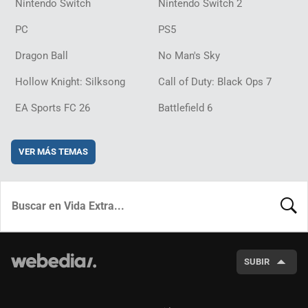
Nintendo Switch
Nintendo Switch 2
PC
PS5
Dragon Ball
No Man's Sky
Hollow Knight: Silksong
Call of Duty: Black Ops 7
EA Sports FC 26
Battlefield 6
VER MÁS TEMAS
BUSCA
SUBIR