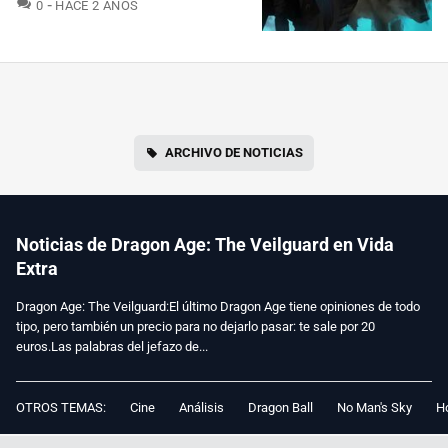
COMENTARIOS
0
HACE 2 AÑOS
ARCHIVO DE NOTICIAS
Noticias de Dragon Age: The Veilguard en Vida
Extra
Dragon Age: The Veilguard:El último Dragon Age tiene opiniones de todo
tipo, pero también un precio para no dejarlo pasar: te sale por 20
euros.Las palabras del jefazo de...
OTROS TEMAS:
Cine
Análisis
Dragon Ball
No Man's Sky
Ho