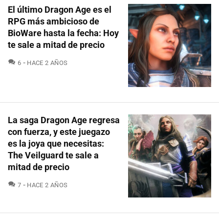
El último Dragon Age es el
RPG más ambicioso de
BioWare hasta la fecha: Hoy
te sale a mitad de precio
COMENTARIOS
6
HACE 2 AÑOS
La saga Dragon Age regresa
con fuerza, y este juegazo
es la joya que necesitas:
The Veilguard te sale a
mitad de precio
COMENTARIOS
7
HACE 2 AÑOS