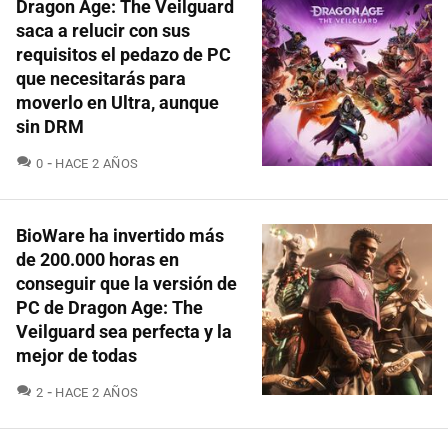
Dragon Age: The Veilguard
saca a relucir con sus
requisitos el pedazo de PC
que necesitarás para
moverlo en Ultra, aunque
sin DRM
COMENTARIOS
0
HACE 2 AÑOS
BioWare ha invertido más
de 200.000 horas en
conseguir que la versión de
PC de Dragon Age: The
Veilguard sea perfecta y la
mejor de todas
COMENTARIOS
2
HACE 2 AÑOS