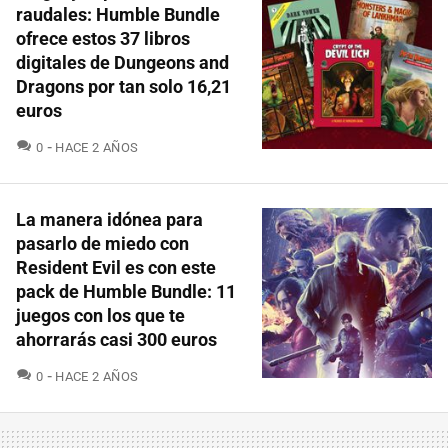
raudales: Humble Bundle
ofrece estos 37 libros
digitales de Dungeons and
Dragons por tan solo 16,21
euros
COMENTARIOS
0
HACE 2 AÑOS
La manera idónea para
pasarlo de miedo con
Resident Evil es con este
pack de Humble Bundle: 11
juegos con los que te
ahorrarás casi 300 euros
COMENTARIOS
0
HACE 2 AÑOS