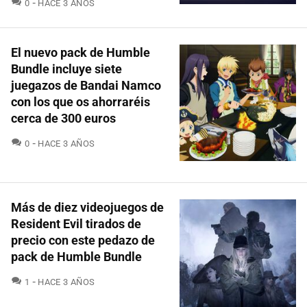
COMENTARIOS
0
HACE 3 AÑOS
El nuevo pack de Humble
Bundle incluye siete
juegazos de Bandai Namco
con los que os ahorraréis
cerca de 300 euros
COMENTARIOS
0
HACE 3 AÑOS
Más de diez videojuegos de
Resident Evil tirados de
precio con este pedazo de
pack de Humble Bundle
COMENTARIOS
1
HACE 3 AÑOS