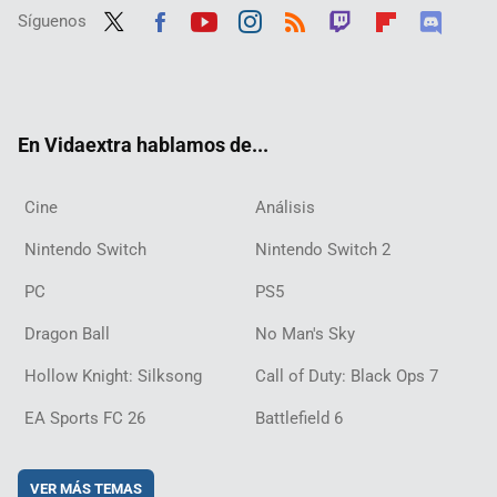
Síguenos
Twit
Fac
Yout
Inst
RSS
Twit
Flip
Disc
ter
ebo
ube
agra
ch
boar
ord
ok
m
d
En Vidaextra hablamos de...
Cine
Análisis
Nintendo Switch
Nintendo Switch 2
PC
PS5
Dragon Ball
No Man's Sky
Hollow Knight: Silksong
Call of Duty: Black Ops 7
EA Sports FC 26
Battlefield 6
VER MÁS TEMAS