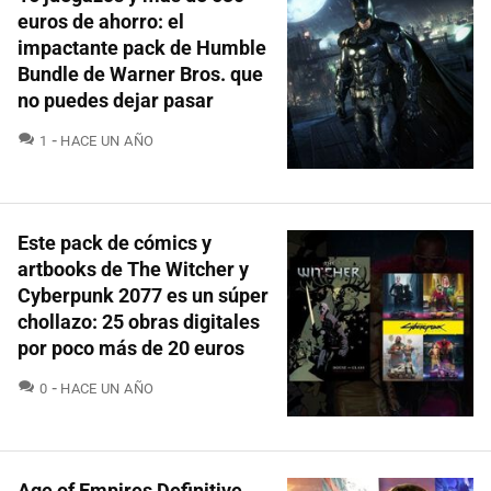
euros de ahorro: el
impactante pack de Humble
Bundle de Warner Bros. que
no puedes dejar pasar
COMENTARIOS
1
HACE UN AÑO
Este pack de cómics y
artbooks de The Witcher y
Cyberpunk 2077 es un súper
chollazo: 25 obras digitales
por poco más de 20 euros
COMENTARIOS
0
HACE UN AÑO
Age of Empires Definitive