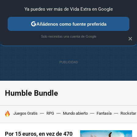
Ya puedes ver más de Vida Extra en Google
ANÁLISIS
GUÍAS Y TRUCOS
PC
SONY
NINTENDO
Añádenos como fuente preferida
Solo necesitas una cuenta de Google
×
Humble Bundle
HOY SE HABLA DE
Juegos Gratis
RPG
Mundo abierto
Fantasía
Rockstar
Por 15 euros, en vez de 470