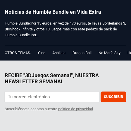
Noticias de Humble Bundle en Vida Extra
Humble Bundle:Por 15 euros, en vez de 470 euros, te llevas Borderlands 3,
BioShock Infinite y otros 13 juegos más con este pedazo de pack de
Humble Bundle.Por...
OTROS TEMAS:
Cine
Análisis
Dragon Ball
No Man's Sky
Ho
RECIBE "3DJuegos Semanal", NUESTRA
NEWSLETTER SEMANAL
SUSCRIBIR
Suscribiéndote aceptas nuestra
política de privacidad