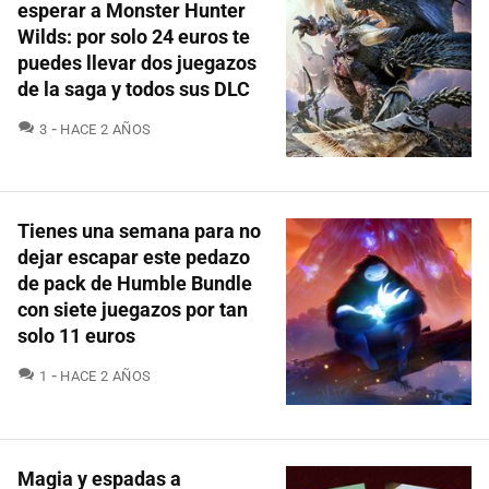
esperar a Monster Hunter
Wilds: por solo 24 euros te
puedes llevar dos juegazos
de la saga y todos sus DLC
COMENTARIOS
3
HACE 2 AÑOS
Tienes una semana para no
dejar escapar este pedazo
de pack de Humble Bundle
con siete juegazos por tan
solo 11 euros
COMENTARIOS
1
HACE 2 AÑOS
Magia y espadas a