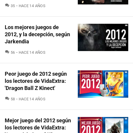
COMENTARIOS
35
HACE 14 AÑOS
Los mejores juegos de
2012, y la decepción, según
Jarkendia
COMENTARIOS
56
HACE 14 AÑOS
Peor juego de 2012 según
los lectores de VidaExtra:
'Dragon Ball Z Kinect'
COMENTARIOS
58
HACE 14 AÑOS
Mejor juego del 2012 según
los lectores de VidaExtra: