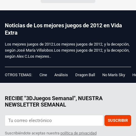
Noticias de Los mejores juegos de 2012 en Vida
Extra
Los mejores juegos de 2012:Los mejores juegos de 2012, y la decepción,
según José María Villalobos.Los mejores juegos de 2012, y la decepción,
según Alex C.Los mejores..
OTROS TEMAS:
Cine
Análisis
Dragon Ball
No Man's Sky
Ho
RECIBE "3DJuegos Semanal", NUESTRA
NEWSLETTER SEMANAL
SUSCRIBIR
Suscribiéndote aceptas nuestra
política de privacidad