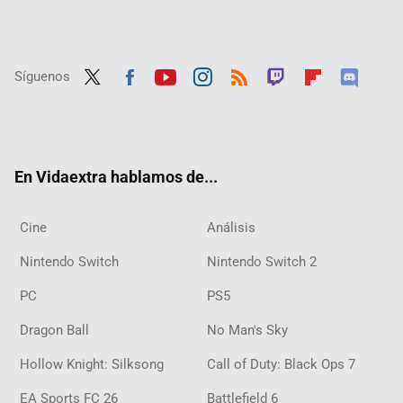
Síguenos
Twit
Fac
Yout
Inst
RSS
Twit
Flip
Disc
ter
ebo
ube
agra
ch
boar
ord
ok
m
d
En Vidaextra hablamos de...
Cine
Análisis
Nintendo Switch
Nintendo Switch 2
PC
PS5
Dragon Ball
No Man's Sky
Hollow Knight: Silksong
Call of Duty: Black Ops 7
EA Sports FC 26
Battlefield 6