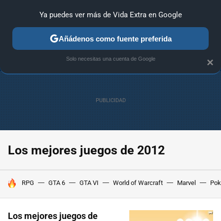
Ya puedes ver más de Vida Extra en Google
ANÁLISIS
GUÍAS Y TRUCOS
PC
SONY
NINTENDO
Añádenos como fuente preferida
Solo necesitas una cuenta de Google
×
Los mejores juegos de 2012
HOY SE HABLA DE
RPG
GTA 6
GTA VI
World of Warcraft
Marvel
Po
Los mejores juegos de