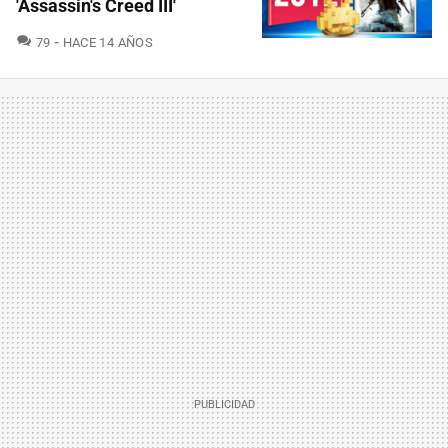
'Assassin's Creed III'
COMENTARIOS
79
HACE 14 AÑOS