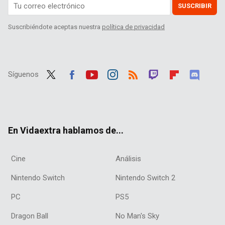
SUSCRIBIR
Suscribiéndote aceptas nuestra
política de privacidad
Síguenos
Twit
Fac
Yout
Inst
RSS
Twit
Flip
Disc
ter
ebo
ube
agra
ch
boar
ord
ok
m
d
En Vidaextra hablamos de...
Cine
Análisis
Nintendo Switch
Nintendo Switch 2
PC
PS5
Dragon Ball
No Man's Sky