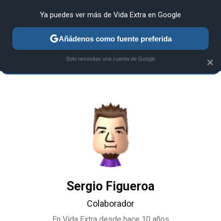
Ya puedes ver más de Vida Extra en Google
ANÁLISIS
GUÍAS Y TRUCOS
PC
SONY
NINTENDO
Añádenos como fuente preferida
Solo necesitas una cuenta de Google
×
Sergio Figueroa
Colaborador
En Vida Extra desde
hace 10 años