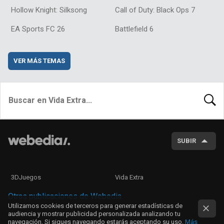
Hollow Knight: Silksong
Call of Duty: Black Ops 7
EA Sports FC 26
Battlefield 6
VER MÁS TEMAS
BUSCA
SUBIR
3DJuegos
Vida Extra
Otras publicaciones de Webedia
Utilizamos cookies de terceros para generar estadísticas de
audiencia y mostrar publicidad personalizada analizando tu
navegación. Si sigues navegando estarás aceptando su uso.
Más