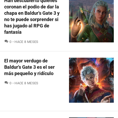
Han descubierto quiénes
coronan el podio de dar la
chapa en Baldur's Gate 3 y
no te puede sorprender si
has jugado al RPG de
fantasía
COMENTARIOS
0
HACE 8 MESES
El mayor verdugo de
Baldur's Gate 3 es el ser
más pequeño y ridículo
COMENTARIOS
0
HACE 8 MESES