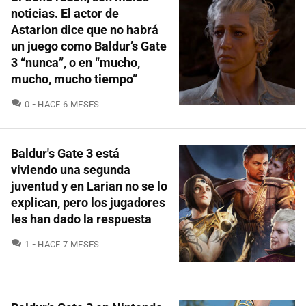
noticias. El actor de
Astarion dice que no habrá
un juego como Baldur’s Gate
3 “nunca”, o en “mucho,
mucho, mucho tiempo”
COMENTARIOS
0
HACE 6 MESES
Baldur's Gate 3 está
viviendo una segunda
juventud y en Larian no se lo
explican, pero los jugadores
les han dado la respuesta
COMENTARIOS
1
HACE 7 MESES