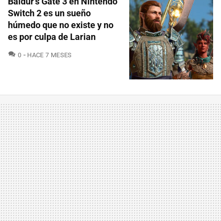
Baldur’s Gate 3 en Nintendo
Switch 2 es un sueño
húmedo que no existe y no
es por culpa de Larian
COMENTARIOS
0
HACE 7 MESES