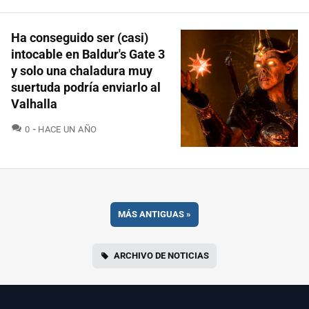
Ha conseguido ser (casi)
intocable en Baldur's Gate 3
y solo una chaladura muy
suertuda podría enviarlo al
Valhalla
COMENTARIOS
0
HACE UN AÑO
MÁS ANTIGUAS
»
ARCHIVO DE NOTICIAS