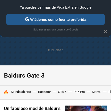
Ya puedes ver más de Vida Extra en Google
ANÁLISIS
GUÍAS Y TRUCOS
PC
SONY
NINTENDO
Añádenos como fuente preferida
Solo necesitas una cuenta de Google
×
Baldurs Gate 3
HOY SE HABLA DE
Mundo abierto
Rockstar
GTA 6
PS5 Pro
Marvel
E
Un fabuloso mod de Baldur's