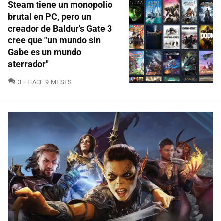
Steam tiene un monopolio
brutal en PC, pero un
creador de Baldur's Gate 3
cree que "un mundo sin
Gabe es un mundo
aterrador"
COMENTARIOS
3
HACE 9 MESES