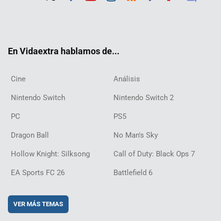
Twit
Fac
Yout
Inst
RSS
Twit
Flip
Disc
ter
ebo
ube
agra
ch
boar
ord
ok
m
d
En Vidaextra hablamos de...
Cine
Análisis
Nintendo Switch
Nintendo Switch 2
PC
PS5
Dragon Ball
No Man's Sky
Hollow Knight: Silksong
Call of Duty: Black Ops 7
EA Sports FC 26
Battlefield 6
VER MÁS TEMAS