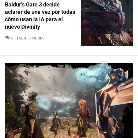
Baldur's Gate 3 decide
aclarar de una vez por todas
cómo usan la IA para el
nuevo Divinity
COMENTARIOS
5
HACE 8 MESES