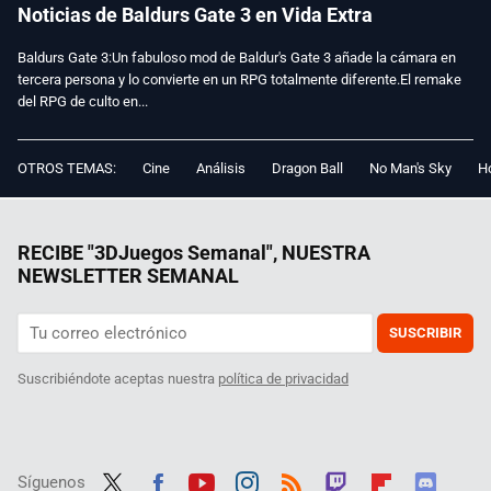
Noticias de Baldurs Gate 3 en Vida Extra
Baldurs Gate 3:Un fabuloso mod de Baldur's Gate 3 añade la cámara en
tercera persona y lo convierte en un RPG totalmente diferente.El remake
del RPG de culto en...
OTROS TEMAS:
Cine
Análisis
Dragon Ball
No Man's Sky
Ho
RECIBE "3DJuegos Semanal", NUESTRA
NEWSLETTER SEMANAL
SUSCRIBIR
Suscribiéndote aceptas nuestra
política de privacidad
Síguenos