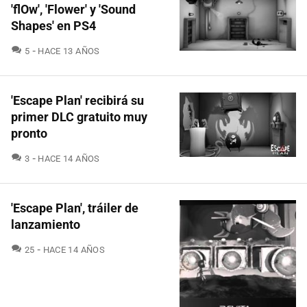
'flOw', 'Flower' y 'Sound
Shapes' en PS4
COMENTARIOS
5
HACE 13 AÑOS
'Escape Plan' recibirá su
primer DLC gratuito muy
pronto
COMENTARIOS
3
HACE 14 AÑOS
'Escape Plan', tráiler de
lanzamiento
COMENTARIOS
25
HACE 14 AÑOS