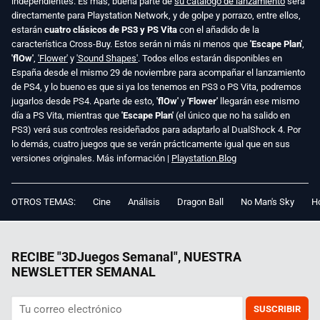
independientes. Es más, buena parte de
su catálogo de lanzamiento
será
directamente para Playstation Network, y de golpe y porrazo, entre ellos,
estarán
cuatro clásicos de PS3 y PS Vita
con el añadido de la
característica Cross-Buy. Estos serán ni más ni menos que
'Escape Plan'
,
'flOw'
,
'Flower'
y
'Sound Shapes'
. Todos ellos estarán disponibles en
España desde el mismo 29 de noviembre para acompañar el lanzamiento
de PS4, y lo bueno es que si ya los tenemos en PS3 o PS Vita, podremos
jugarlos desde PS4. Aparte de esto,
'flOw'
y
'Flower'
llegarán ese mismo
día a PS Vita, mientras que
'Escape Plan'
(el único que no ha salido en
PS3) verá sus controles resideñados para adaptarlo al DualShock 4. Por
lo demás, cuatro juegos que se verán prácticamente igual que en sus
versiones originales. Más información |
Playstation.Blog
OTROS TEMAS:
Cine
Análisis
Dragon Ball
No Man's Sky
Ho
RECIBE "3DJuegos Semanal", NUESTRA
NEWSLETTER SEMANAL
SUSCRIBIR