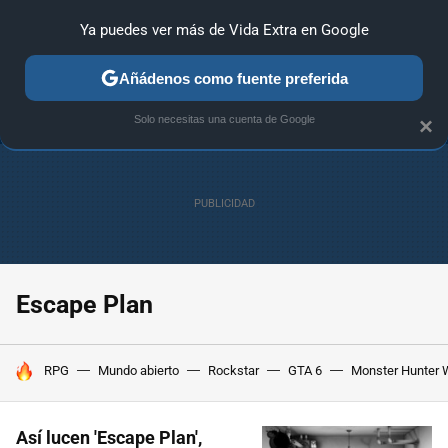
Ya puedes ver más de Vida Extra en Google
ANÁLISIS
GUÍAS Y TRUCOS
PC
SONY
NINTENDO
Añádenos como fuente preferida
Solo necesitas una cuenta de Google
×
Escape Plan
HOY SE HABLA DE
RPG
Mundo abierto
Rockstar
GTA 6
Monster Hunter 
Así lucen 'Escape Plan',