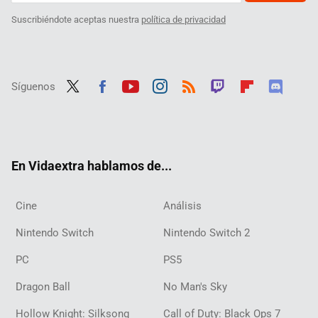
Suscribiéndote aceptas nuestra
política de privacidad
Síguenos
Twit
Fac
Yout
Inst
RSS
Twit
Flip
Disc
ter
ebo
ube
agra
ch
boar
ord
ok
m
d
En Vidaextra hablamos de...
Cine
Análisis
Nintendo Switch
Nintendo Switch 2
PC
PS5
Dragon Ball
No Man's Sky
Hollow Knight: Silksong
Call of Duty: Black Ops 7