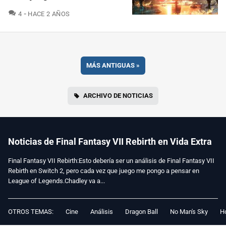
COMENTARIOS
4
HACE 2 AÑOS
MÁS ANTIGUAS
»
ARCHIVO DE NOTICIAS
Noticias de Final Fantasy VII Rebirth en Vida Extra
Final Fantasy VII Rebirth:Esto debería ser un análisis de Final Fantasy VII
Rebirth en Switch 2, pero cada vez que juego me pongo a pensar en
League of Legends.Chadley va a...
OTROS TEMAS:
Cine
Análisis
Dragon Ball
No Man's Sky
Ho