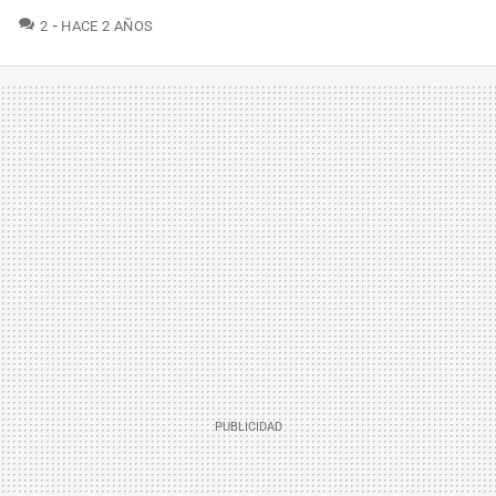
COMENTARIOS
2
HACE 2 AÑOS