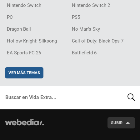
Nintendo Switch
Nintendo Switch 2
PC
PS5
Dragon Ball
No Man's Sky
Hollow Knight: Silksong
Call of Duty: Black Ops 7
EA Sports FC 26
Battlefield 6
VER MÁS TEMAS
BUSCA
SUBIR