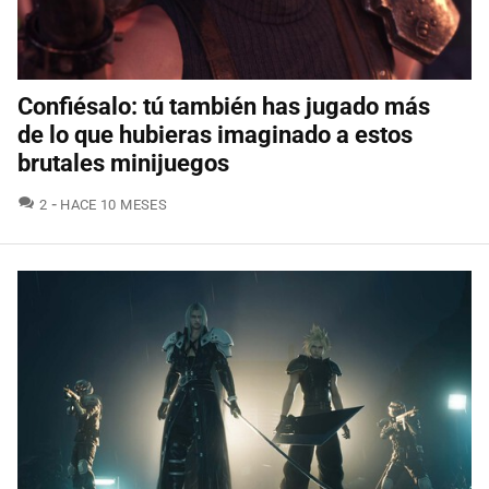
Confiésalo: tú también has jugado más
de lo que hubieras imaginado a estos
brutales minijuegos
COMENTARIOS
2
HACE 10 MESES