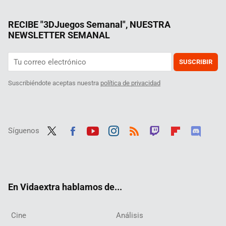
RECIBE "3DJuegos Semanal", NUESTRA
NEWSLETTER SEMANAL
SUSCRIBIR
Suscribiéndote aceptas nuestra
política de privacidad
Síguenos
Twit
Fac
Yout
Inst
RSS
Twit
Flip
Disc
ter
ebo
ube
agra
ch
boar
ord
ok
m
d
En Vidaextra hablamos de...
Cine
Análisis