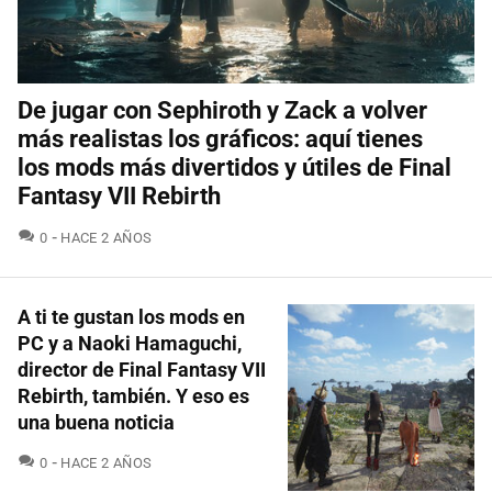
De jugar con Sephiroth y Zack a volver
más realistas los gráficos: aquí tienes
los mods más divertidos y útiles de Final
Fantasy VII Rebirth
COMENTARIOS
0
HACE 2 AÑOS
A ti te gustan los mods en
PC y a Naoki Hamaguchi,
director de Final Fantasy VII
Rebirth, también. Y eso es
una buena noticia
COMENTARIOS
0
HACE 2 AÑOS