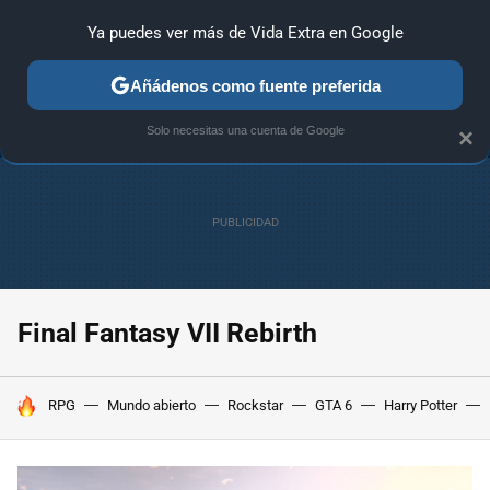
Ya puedes ver más de Vida Extra en Google
ANÁLISIS
GUÍAS Y TRUCOS
PC
SONY
NINTENDO
Añádenos como fuente preferida
Solo necesitas una cuenta de Google
×
Final Fantasy VII Rebirth
HOY SE HABLA DE
RPG
Mundo abierto
Rockstar
GTA 6
Harry Potter