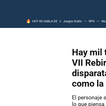
HOY SE HABLA DE
Juegos Gratis
RPG
Mun
Hay mil 
VII Rebi
disparat
como la
El personaje 
lo que piensa