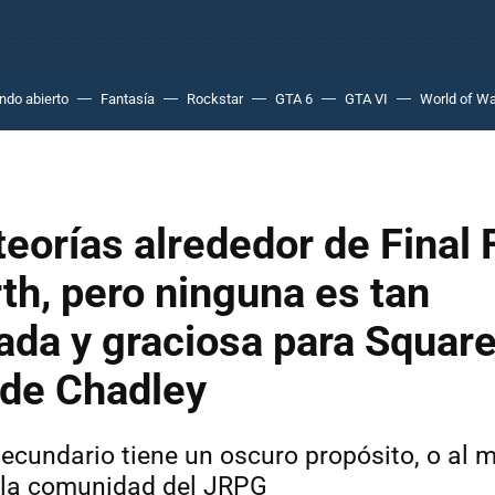
do abierto
Fantasía
Rockstar
GTA 6
GTA VI
World of Wa
teorías alrededor de Final
rth, pero ninguna es tan
ada y graciosa para Square
 de Chadley
secundario tiene un oscuro propósito, o al 
 la comunidad del JRPG