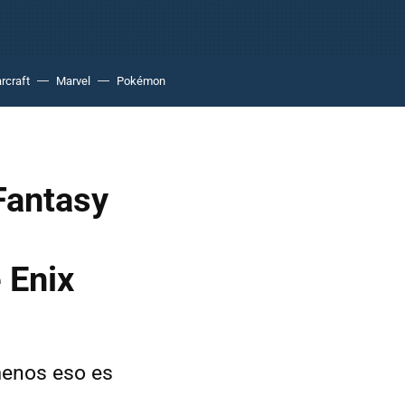
rcraft
Marvel
Pokémon
 Fantasy
 Enix
menos eso es