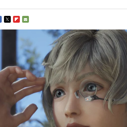
CEBOOK
TWITTER
FLIPBOARD
E-
MAIL