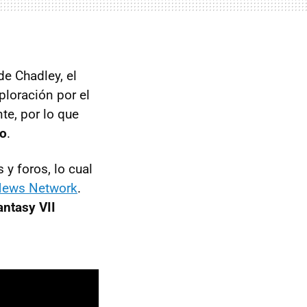
de Chadley, el
loración por el
te, por lo que
to
.
y foros, lo cual
News Network
.
antasy VII