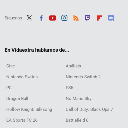
Síguenos
Twit
Fac
Yout
Inst
RSS
Twit
Flip
Disc
ter
ebo
ube
agra
ch
boar
ord
ok
m
d
En Vidaextra hablamos de...
Cine
Análisis
Nintendo Switch
Nintendo Switch 2
PC
PS5
Dragon Ball
No Man's Sky
Hollow Knight: Silksong
Call of Duty: Black Ops 7
EA Sports FC 26
Battlefield 6