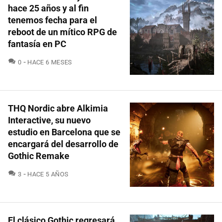
hace 25 años y al fin
tenemos fecha para el
reboot de un mítico RPG de
fantasía en PC
COMENTARIOS
0
HACE 6 MESES
THQ Nordic abre Alkimia
Interactive, su nuevo
estudio en Barcelona que se
encargará del desarrollo de
Gothic Remake
COMENTARIOS
3
HACE 5 AÑOS
El clásico Gothic regresará