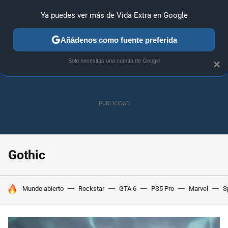
Ya puedes ver más de Vida Extra en Google
ANÁLISIS
GUÍAS Y TRUCOS
PC
SONY
NINTENDO
Añádenos como fuente preferida
Solo necesitas una cuenta de Google
×
Gothic
HOY SE HABLA DE
Mundo abierto
Rockstar
GTA 6
PS5 Pro
Marvel
S