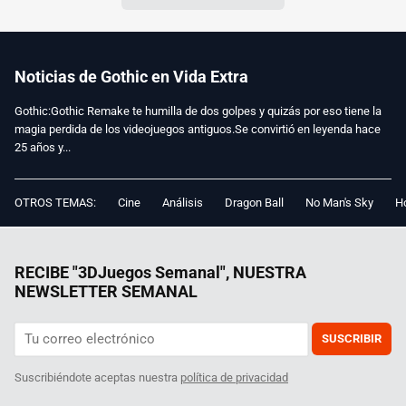
Noticias de Gothic en Vida Extra
Gothic:Gothic Remake te humilla de dos golpes y quizás por eso tiene la
magia perdida de los videojuegos antiguos.Se convirtió en leyenda hace
25 años y...
OTROS TEMAS:
Cine
Análisis
Dragon Ball
No Man's Sky
Ho
RECIBE "3DJuegos Semanal", NUESTRA
NEWSLETTER SEMANAL
SUSCRIBIR
Suscribiéndote aceptas nuestra
política de privacidad