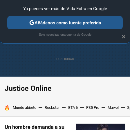
Ya puedes ver más de Vida Extra en Google
ANÁLISIS
GUÍAS Y TRUCOS
PC
SONY
NINTENDO
Añádenos como fuente preferida
Solo necesitas una cuenta de Google
×
Justice Online
HOY SE HABLA DE
Mundo abierto
Rockstar
GTA 6
PS5 Pro
Marvel
S
Un hombre demanda a su