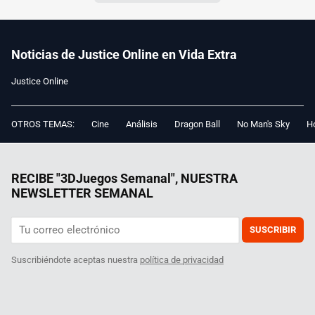
Noticias de Justice Online en Vida Extra
Justice Online
OTROS TEMAS:
Cine
Análisis
Dragon Ball
No Man's Sky
Ho
RECIBE "3DJuegos Semanal", NUESTRA
NEWSLETTER SEMANAL
SUSCRIBIR
Suscribiéndote aceptas nuestra
política de privacidad