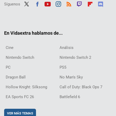
Síguenos
Twit
Fac
Yout
Inst
RSS
Twit
Flip
Disc
ter
ebo
ube
agra
ch
boar
ord
ok
m
d
En Vidaextra hablamos de...
Cine
Análisis
Nintendo Switch
Nintendo Switch 2
PC
PS5
Dragon Ball
No Man's Sky
Hollow Knight: Silksong
Call of Duty: Black Ops 7
EA Sports FC 26
Battlefield 6
VER MÁS TEMAS