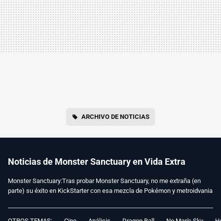
ARCHIVO DE NOTICIAS
Noticias de Monster Sanctuary en Vida Extra
Monster Sanctuary:Tras probar Monster Sanctuary, no me extraña (en
parte) su éxito en KickStarter con esa mezcla de Pokémon y metroidvania
OTROS TEMAS:
Cine
Análisis
Dragon Ball
No Man's Sky
Ho