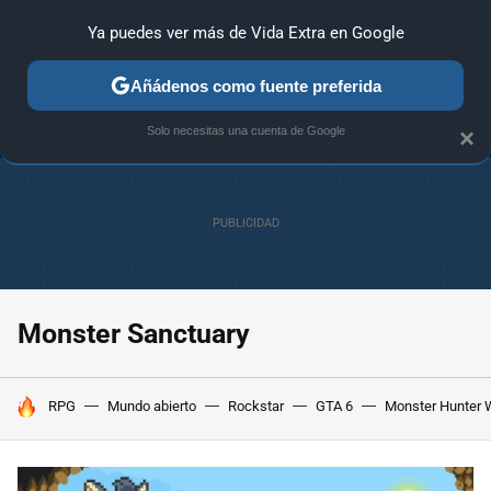
Ya puedes ver más de Vida Extra en Google
ANÁLISIS
GUÍAS Y TRUCOS
PC
SONY
NINTENDO
Añádenos como fuente preferida
Solo necesitas una cuenta de Google
×
Monster Sanctuary
HOY SE HABLA DE
RPG
Mundo abierto
Rockstar
GTA 6
Monster Hunter 