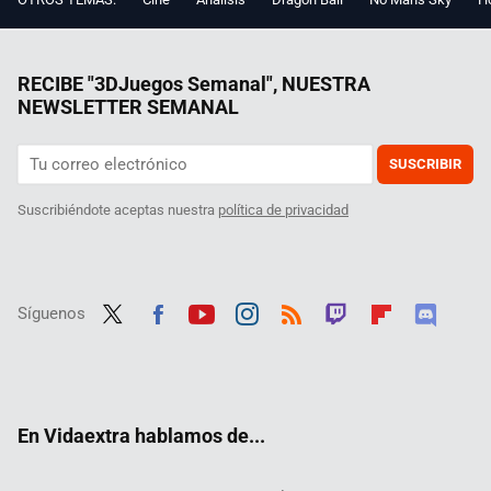
RECIBE "3DJuegos Semanal", NUESTRA
NEWSLETTER SEMANAL
SUSCRIBIR
Suscribiéndote aceptas nuestra
política de privacidad
Síguenos
Twit
Fac
Yout
Inst
RSS
Twit
Flip
Disc
ter
ebo
ube
agra
ch
boar
ord
ok
m
d
En Vidaextra hablamos de...