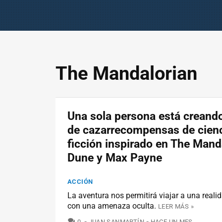
The Mandalorian
Una sola persona está creand
de cazarrecompensas de cien
ficción inspirado en The Mand
Dune y Max Payne
ACCIÓN
La aventura nos permitirá viajar a una realid
con una amenaza oculta.
LEER MÁS »
COMENTARIOS
0
JUAN SANMARTÍN
HACE UN MES