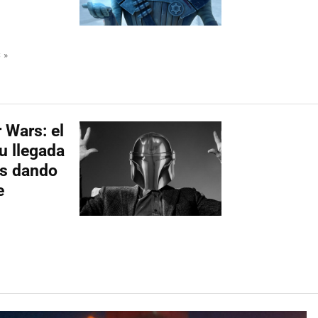
 »
 Wars: el
u llegada
as dando
e