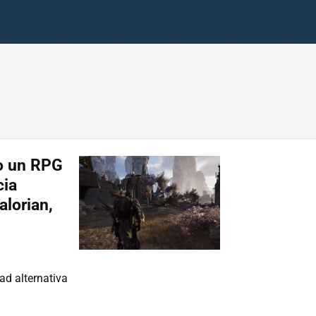
o un RPG
cia
alorian,
ad alternativa