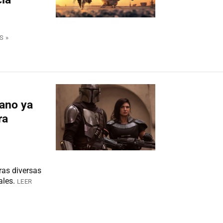
S »
rano ya
ra
ras diversas
ales.
LEER