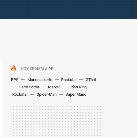
HOY SE HABLA DE
RPG
Mundo abierto
Rockstar
GTA 6
Harry Potter
Marvel
Elden Ring
Rockstar
Spider-Man
Super Mario