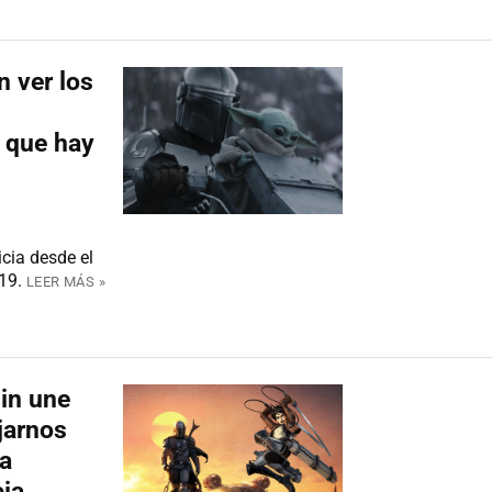
n ver los
 que hay
icia desde el
19.
LEER MÁS »
jin une
jarnos
la
cia