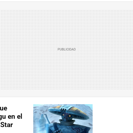
que
u en el
 Star