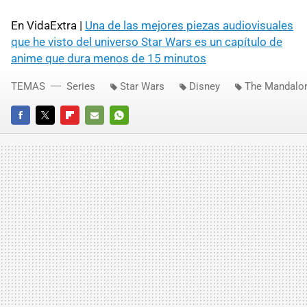
En VidaExtra |
Una de las mejores piezas audiovisuales
que he visto del universo Star Wars es un capítulo de
anime que dura menos de 15 minutos
TEMAS
Series
Star Wars
Disney
The Mandalor
FACEBOOK
TWITTER
FLIPBOARD
E-
WHATSAPP
MAIL