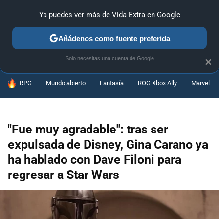
Ya puedes ver más de Vida Extra en Google
ANÁLISIS
GUÍAS Y TRUCOS
PC
SONY
NINTENDO
Añádenos como fuente preferida
Solo necesitas una cuenta de Google
×
HOY SE HABLA DE
RPG
Mundo abierto
Fantasía
ROG Xbox Ally
Marvel
"Fue muy agradable": tras ser
expulsada de Disney, Gina Carano ya
ha hablado con Dave Filoni para
regresar a Star Wars