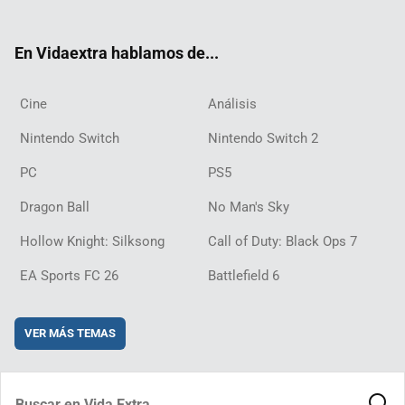
ter
ebo
ube
agra
ch
boar
ord
ok
m
d
En Vidaextra hablamos de...
Cine
Análisis
Nintendo Switch
Nintendo Switch 2
PC
PS5
Dragon Ball
No Man's Sky
Hollow Knight: Silksong
Call of Duty: Black Ops 7
EA Sports FC 26
Battlefield 6
VER MÁS TEMAS