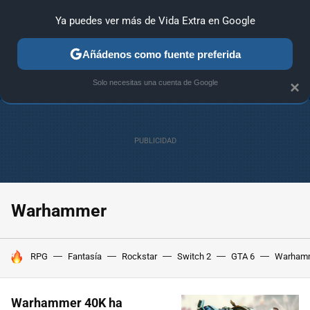
Ya puedes ver más de Vida Extra en Google
ANÁLISIS
GUÍAS Y TRUCOS
PC
SONY
NINTENDO
Añádenos como fuente preferida
Solo necesitas una cuenta de Google
×
Warhammer
HOY SE HABLA DE
RPG
Fantasía
Rockstar
Switch 2
GTA 6
Warham
Warhammer 40K ha