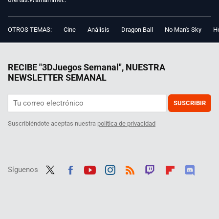
OTROS TEMAS:
Cine
Análisis
Dragon Ball
No Man's Sky
Ho
RECIBE "3DJuegos Semanal", NUESTRA
NEWSLETTER SEMANAL
SUSCRIBIR
Suscribiéndote aceptas nuestra
política de privacidad
Síguenos
Twit
Fac
Yout
Inst
RSS
Twit
Flip
Disc
ter
ebo
ube
agra
ch
boar
ord
ok
m
d