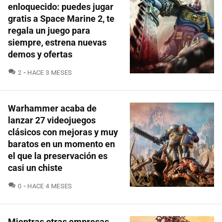
enloquecido: puedes jugar
gratis a Space Marine 2, te
regala un juego para
siempre, estrena nuevas
demos y ofertas
COMENTARIOS
2
HACE 3 MESES
Warhammer acaba de
lanzar 27 videojuegos
clásicos con mejoras y muy
baratos en un momento en
el que la preservación es
casi un chiste
COMENTARIOS
0
HACE 4 MESES
Mientras otras empresas