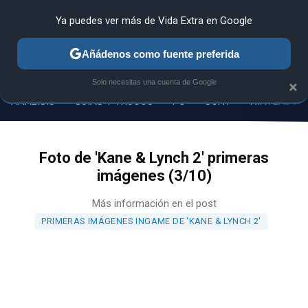
Ya puedes ver más de Vida Extra en Google
Añádenos como fuente preferida
MENÚ
NUEVO
Solo necesitas una cuenta de Google
×
ANÁLISIS
GUÍAS Y TRUCOS
PC
SONY
NINTENDO
Foto de 'Kane & Lynch 2' primeras
imágenes (3/10)
Más información en el post
PRIMERAS IMÁGENES INGAME DE 'KANE & LYNCH 2'