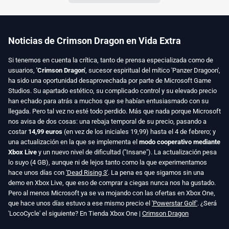
Noticias de Crimson Dragon en Vida Extra
Si tenemos en cuenta la crítica, tanto de prensa especializada como de
usuarios,
'Crimson Dragon'
, sucesor espiritual del mítico 'Panzer Dragoon',
ha sido una oportunidad desaprovechada por parte de Microsoft Game
Studios. Su apartado estético, su complicado control y su elevado precio
han echado para atrás a muchos que se habían entusiasmado con su
llegada. Pero tal vez no esté todo perdido. Más que nada porque Microsoft
nos avisa de dos cosas: una rebaja temporal de su precio, pasando a
costar
14,99 euros
(en vez de los iniciales 19,99) hasta el 4 de febrero; y
una actualización en la que se implementa el
modo cooperativo mediante
Xbox Live
y un nuevo nivel de dificultad ("Insane"). La actualización pesa
lo suyo (4 GB), aunque ni de lejos tanto como la que experimentamos
hace unos días con
'Dead Rising 3'
. La pena es que sigamos sin una
demo en Xbox Live, que eso de comprar a ciegas nunca nos ha gustado.
Pero al menos Microsoft ya se va mojando con las ofertas en Xbox One,
que hace unos días estuvo a ese mismo precio el
'Powerstar Golf'
. ¿Será
'LocoCycle' el siguiente? En Tienda Xbox One |
Crimson Dragon