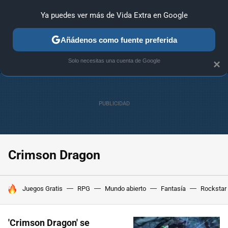
Ya puedes ver más de Vida Extra en Google
ANÁLISIS
GUÍAS Y TRUCOS
PC
SONY
NINTENDO
Añádenos como fuente preferida
Solo necesitas una cuenta de Google
×
Crimson Dragon
HOY SE HABLA DE
Juegos Gratis
RPG
Mundo abierto
Fantasía
Rockstar
'Crimson Dragon' se