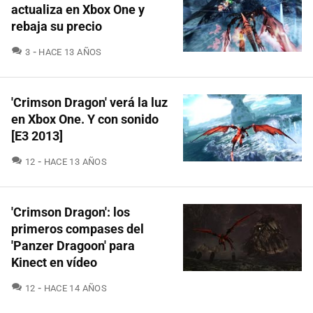
actualiza en Xbox One y
rebaja su precio
COMENTARIOS
3
HACE 13 AÑOS
'Crimson Dragon' verá la luz
en Xbox One. Y con sonido
[E3 2013]
COMENTARIOS
12
HACE 13 AÑOS
'Crimson Dragon': los
primeros compases del
'Panzer Dragoon' para
Kinect en vídeo
COMENTARIOS
12
HACE 14 AÑOS