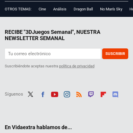
OTROS TEMAS:
Cine
Análisis
Dragon Ball
No Man's Sky
Ho
RECIBE "3DJuegos Semanal", NUESTRA
NEWSLETTER SEMANAL
SUSCRIBIR
Suscribiéndote aceptas nuestra
política de privacidad
Síguenos
Twit
Fac
Yout
Inst
RSS
Twit
Flip
Disc
ter
ebo
ube
agra
ch
boar
ord
ok
m
d
En Vidaextra hablamos de...