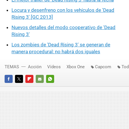
Locura y desenfreno con los vehículos de 'Dead
Rising 3' [GC 2013]
Nuevos detalles del modo cooperativo de 'Dead
Rising 3'
Los zombies de 'Dead Rising 3' se generan de
manera procedural: no habrá dos iguales
TEMAS
Acción
Vídeos
Xbox One
Capcom
Tod
FACEBOOK
TWITTER
FLIPBOARD
E-
WHATSAPP
MAIL