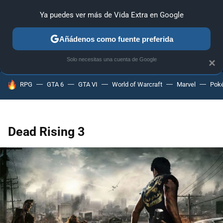
Ya puedes ver más de Vida Extra en Google
MENÚ
NUEVO
Añádenos como fuente preferida
ANÁLISIS
GUÍAS Y TRUCOS
PC
SONY
NINTENDO
Solo necesitas una cuenta de Google
×
HOY SE HABLA DE
RPG
GTA 6
GTA VI
World of Warcraft
Marvel
Pok
Dead Rising 3