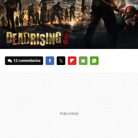
12 comentarios
FACEBOOK
TWITTER
FLIPBOARD
E-
WHATSAPP
MAIL