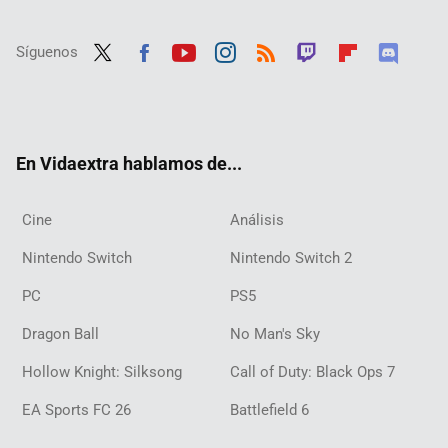
Síguenos
Twit
Fac
Yout
Inst
RSS
Twit
Flip
Disc
ter
ebo
ube
agra
ch
boar
ord
ok
m
d
En Vidaextra hablamos de...
Cine
Análisis
Nintendo Switch
Nintendo Switch 2
PC
PS5
Dragon Ball
No Man's Sky
Hollow Knight: Silksong
Call of Duty: Black Ops 7
EA Sports FC 26
Battlefield 6