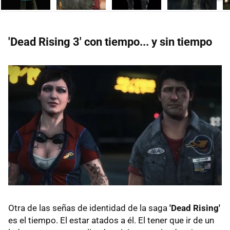
Ne
'Dead Rising 3' con tiempo... y sin tiempo
Otra de las señas de identidad de la saga
'Dead Rising'
es el tiempo. El estar atados a él. El tener que ir de un