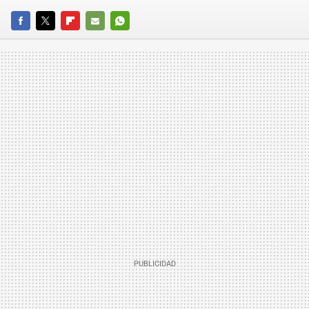
FACEBOOK
TWITTER
FLIPBOARD
E-
WHATSAPP
MAIL