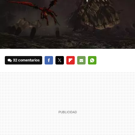
32 comentarios
FACEBOOK
TWITTER
FLIPBOARD
E-
WHATSAPP
MAIL