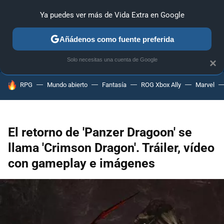
Ya puedes ver más de Vida Extra en Google
ANÁLISIS
GUÍAS Y TRUCOS
PC
SONY
NINTENDO
Añádenos como fuente preferida
Solo necesitas una cuenta de Google
×
HOY SE HABLA DE
RPG
Mundo abierto
Fantasía
ROG Xbox Ally
Marvel
El retorno de 'Panzer Dragoon' se
llama 'Crimson Dragon'. Tráiler, vídeo
con gameplay e imágenes