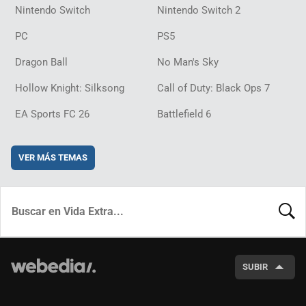
Nintendo Switch
Nintendo Switch 2
PC
PS5
Dragon Ball
No Man's Sky
Hollow Knight: Silksong
Call of Duty: Black Ops 7
EA Sports FC 26
Battlefield 6
VER MÁS TEMAS
BUSCA
SUBIR