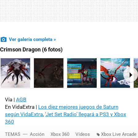
Ver galería completa »
Crimson Dragon (6 fotos)
Ne
Vía |
AGB
En VidaExtra |
Los diez mejores juegos de Saturn
según VidaExtra
,
‘Jet Set Radio’ llegará a PS3 y Xbox
360
TEMAS
Acción
Xbox 360
Vídeos
Xbox Live Arcade