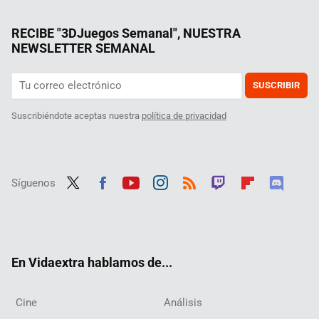
RECIBE "3DJuegos Semanal", NUESTRA
NEWSLETTER SEMANAL
SUSCRIBIR
Suscribiéndote aceptas nuestra
política de privacidad
Síguenos
Twit
Fac
Yout
Inst
RSS
Twit
Flip
Disc
ter
ebo
ube
agra
ch
boar
ord
ok
m
d
En Vidaextra hablamos de...
Cine
Análisis