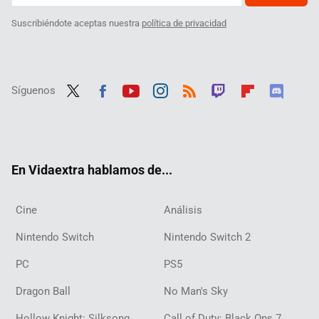
Suscribiéndote aceptas nuestra
política de privacidad
Síguenos
Twit
Fac
Yout
Inst
RSS
Twit
Flip
Disc
ter
ebo
ube
agra
ch
boar
ord
ok
m
d
En Vidaextra hablamos de...
Cine
Análisis
Nintendo Switch
Nintendo Switch 2
PC
PS5
Dragon Ball
No Man's Sky
Hollow Knight: Silksong
Call of Duty: Black Ops 7