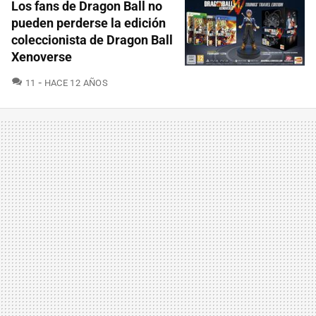
Los fans de Dragon Ball no
pueden perderse la edición
coleccionista de Dragon Ball
Xenoverse
COMENTARIOS
11
HACE 12 AÑOS