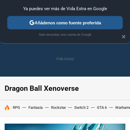
Ya puedes ver más de Vida Extra en Google
ANÁLISIS
GUÍAS Y TRUCOS
PC
SONY
NINTENDO
Añádenos como fuente preferida
Solo necesitas una cuenta de Google
×
Dragon Ball Xenoverse
HOY SE HABLA DE
RPG
Fantasía
Rockstar
Switch 2
GTA 6
Warham