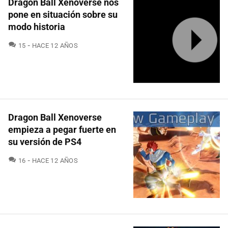
Dragon Ball Xenoverse nos
pone en situación sobre su
modo historia
COMENTARIOS
15
HACE 12 AÑOS
Dragon Ball Xenoverse
empieza a pegar fuerte en
su versión de PS4
COMENTARIOS
16
HACE 12 AÑOS