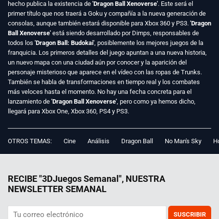
hecho publica la existencia de
'Dragon Ball Xenoverse'
. Este será el
primer título que nos traerá a Goku y compañía a la nueva generación de
consolas, aunque también estará disponible para Xbox 360 y PS3.
'Dragon
Ball Xenoverse'
está siendo desarrollado por Dimps, responsables de
todos los
'Dragon Ball: Budokai'
, posiblemente los mejores juegos de la
franquicia. Los primeros detalles del juego apuntan a una nueva historia,
un nuevo mapa con una ciudad aún por conocer y la aparición del
personaje misterioso que aparece en el vídeo con las ropas de Trunks.
También se habla de transformaciones en tiempo real y los combates
más veloces hasta el momento. No hay una fecha concreta para el
lanzamiento de
'Dragon Ball Xenoverse'
, pero como ya hemos dicho,
llegará para Xbox One, Xbox 360, PS4 y PS3.
OTROS TEMAS:
Cine
Análisis
Dragon Ball
No Man's Sky
Ho
RECIBE "3DJuegos Semanal", NUESTRA
NEWSLETTER SEMANAL
SUSCRIBIR