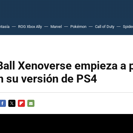
ntasía
ROG Xbox Ally
Marvel
Pokémon
Call of Duty
Spide
Ball Xenoverse empieza a 
n su versión de PS4
FACEBOOK
TWITTER
FLIPBOARD
E-
MAIL