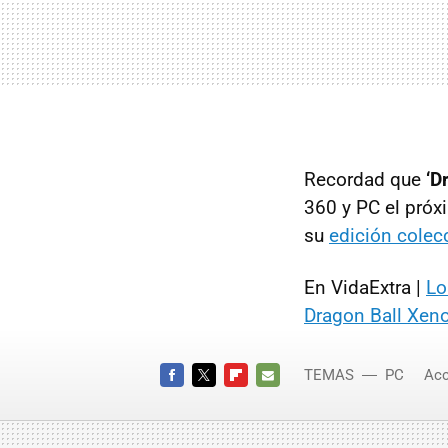
Recordad que
‘D
360 y PC el pró
su
edición colec
En VidaExtra |
Lo
Dragon Ball Xen
TEMAS
PC
Acc
Xenovers
FACEBOOK
TWITTER
FLIPBOARD
E-
MAIL