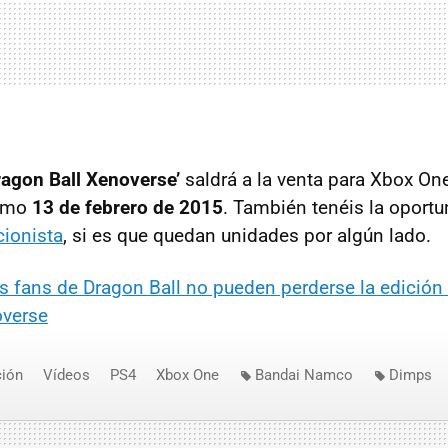
ragon Ball Xenoverse’
saldrá a la venta para Xbox On
ximo
13 de febrero de 2015
. También tenéis la oportu
cionista
, si es que quedan unidades por algún lado.
s fans de Dragon Ball no pueden perderse la edición
overse
ión
Vídeos
PS4
Xbox One
Bandai Namco
Dimps
e