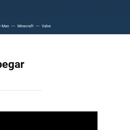
r-Man
Minecraft
Valve
pegar